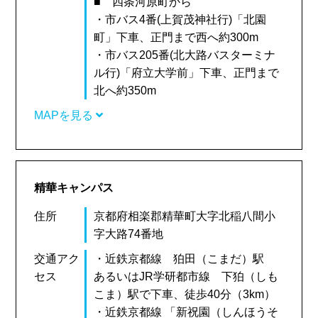
■ 四条河原町から
・市バス4番(上賀茂神社行)「北園
町」下車、正門まで西へ約300m
・市バス205番(北大路バスターミナ
ル行)「府立大学前」下車、正門まで
北へ約350m
MAPを見る
精華キャンパス
住所
京都府相楽郡精華町大字北稲八間小
字大路74番地
交通アク
・近鉄京都線 狛田（こまだ）駅
セス
あるいはJR学研都市線 下狛（しも
こま）駅で下車、徒歩40分（3km）
・近鉄京都線 「新祝園（しんほうそ