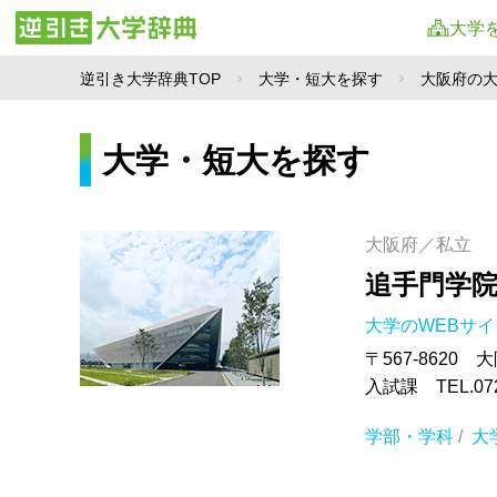
大学
逆引き大学辞典TOP
大学・短大を探す
大阪府の
大学・短大を探す
大阪府／私立
追手門学
大学のWEBサ
〒567-8620
入試課 TEL.072-
学部・学科
/
大