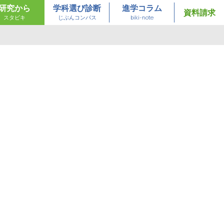
研究から
学科選び診断
進学コラム
資料請求
スタビキ
じぶんコンパス
biki-note