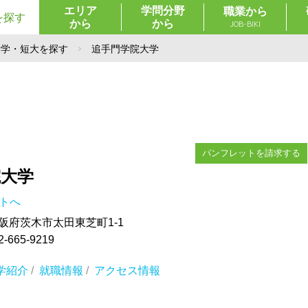
エリア
学問分野
職業から
を探す
から
から
JOB-BIKI
大学・短大を探す
追手門学院大学
パンフレットを請求する
院大学
イトへ
 大阪府茨木市太田東芝町1-1
665-9219
学紹介
/
就職情報
/
アクセス情報