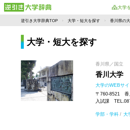
大学
逆引き大学辞典TOP
大学・短大を探す
香川県の
大学・短大を探す
香川県／国立
香川大学
大学のWEBサ
〒760-8521
入試課 TEL.087-
学部・学科
/
大