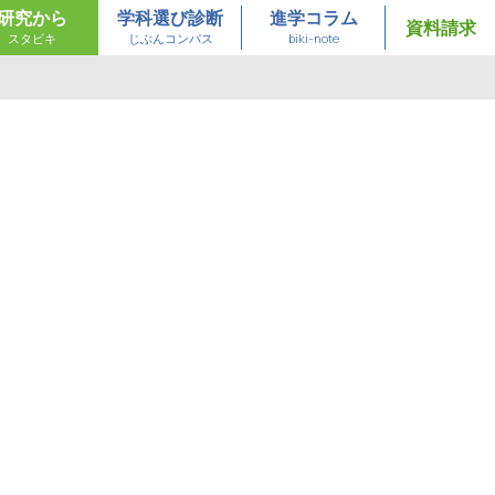
研究から
学科選び診断
進学コラム
資料請求
スタビキ
じぶんコンパス
biki-note