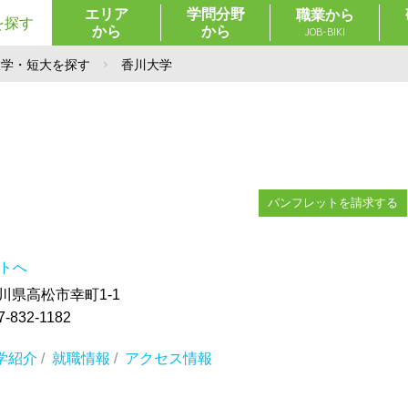
エリア
学問分野
職業から
を探す
から
から
JOB-BIKI
大学・短大を探す
香川大学
パンフレットを請求する
イトへ
 香川県高松市幸町1-1
832-1182
学紹介
/
就職情報
/
アクセス情報