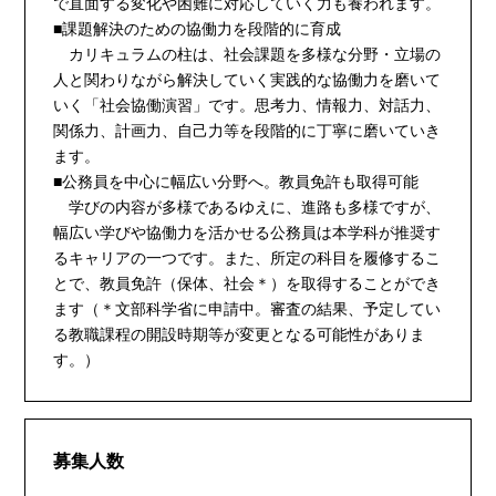
で直面する変化や困難に対応していく力も養われます。
■課題解決のための協働力を段階的に育成
カリキュラムの柱は、社会課題を多様な分野・立場の
人と関わりながら解決していく実践的な協働力を磨いて
いく「社会協働演習」です。思考力、情報力、対話力、
関係力、計画力、自己力等を段階的に丁寧に磨いていき
ます。
■公務員を中心に幅広い分野へ。教員免許も取得可能
学びの内容が多様であるゆえに、進路も多様ですが、
幅広い学びや協働力を活かせる公務員は本学科が推奨す
るキャリアの一つです。また、所定の科目を履修するこ
とで、教員免許（保体、社会＊）を取得することができ
ます（＊文部科学省に申請中。審査の結果、予定してい
る教職課程の開設時期等が変更となる可能性がありま
す。）
募集人数