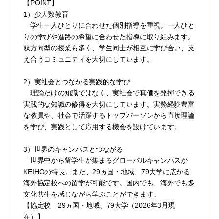
【POINT】
1）少人数教育
学生一人ひとりに合わせた個別指導を重視。一人ひと
りの学びや進路の希望に合わせた指導に取り組みます。
双方向型の授業も多く、学生同士が相互に学び合い、支
え合うコミュニティを大切にしています。
2）実社会とつながる実践的な学び
理論だけの知識ではなく、実社会で真価を発揮できる
実践的な知識の修得を大切にしています。実務経験豊富
な教員や、社会で活躍するトップパーソンから直接理論
を学び、実践として応用する機会を設けています。
3）世界のキャンパスとつながる
世界中から留学生が集まるグローバルキャンパスが
KEIHOの特長。また、29ヵ国・地域、79大学に広がる
海外協定校への留学が可能です。国内でも、海外でも多
文化共生を感じながら学ぶことができます。
【協定校 29ヵ国・地域、79大学（2026年3月現
在）】