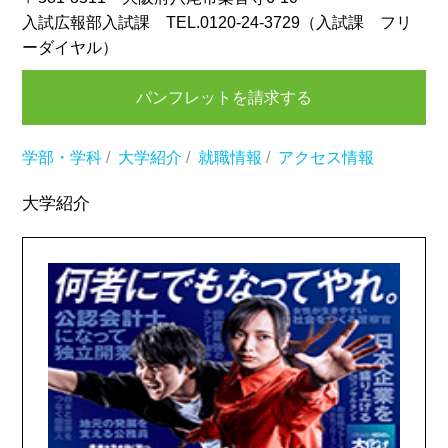
入試広報部入試課 TEL.0120-24-3729（入試課 フリ
ーダイヤル）
パンフレットを請求する
学部・学科
/
大学紹介
/
就職情報
/
アクセス情報
大学紹介