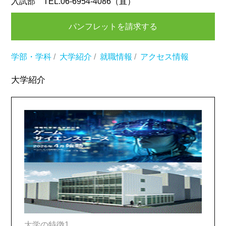
入試部 TEL.06-6954-4086（直）
パンフレットを請求する
学部・学科
/
大学紹介
/
就職情報
/
アクセス情報
大学紹介
大学の特徴1