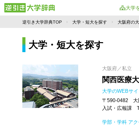
大学
逆引き大学辞典TOP
大学・短大を探す
大阪府の
大学・短大を探す
大阪府／私立
関西医療
大学のWEBサ
〒590-0482
入試・広報課 TEL
学部・学科
アク