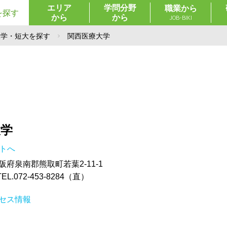
エリア
学問分野
職業から
を探す
から
から
JOB-BIKI
大学・短大を探す
関西医療大学
大学
イトへ
 大阪府泉南郡熊取町若葉2-11-1
.072-453-8284（直）
セス情報