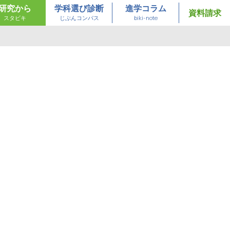
研究から
学科選び診断
進学コラム
資料請求
スタビキ
じぶんコンパス
biki-note