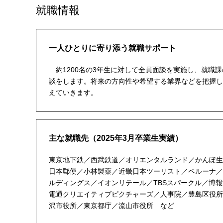
就職情報
一人ひとりに寄り添う就職サポート
約1200名の3年生に対して全員面談を実施し、就職
談をします。将来の方向性や希望する業界などを把握し
えていきます。
主な就職先（2025年3月卒業生実績）
東京地下鉄／西武鉄道／オリエンタルランド／かんぽ生
日本郵便／小林製薬／近畿日本ツーリスト／ベルーナ／マ
ルディングス／イオンリテール／TBSスパークル／博
電通クリエイティブピクチャーズ／人事院／豊島区役所
沢市役所／東京都庁／流山市役所 など