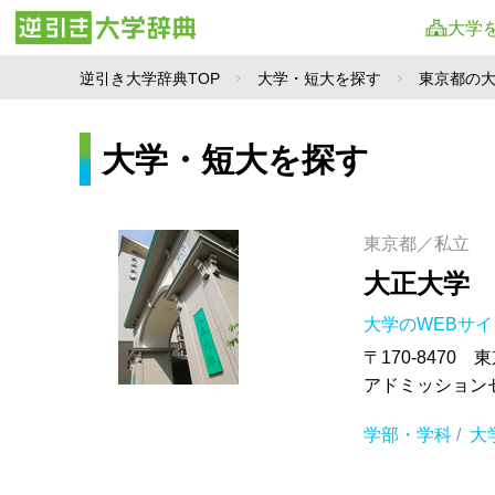
大学
逆引き大学辞典TOP
大学・短大を探す
東京都の
大学・短大を探す
東京都／私立
大正大学
大学のWEBサ
〒170-8470 
アドミッションセン
学部・学科
/
大