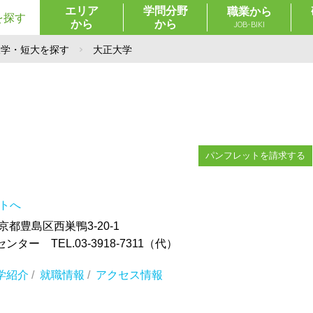
エリア
学問分野
職業から
を探す
から
から
JOB-BIKI
大学・短大を探す
大正大学
パンフレットを請求する
イトへ
東京都豊島区西巣鴨3-20-1
ター TEL.03-3918-7311（代）
学紹介
/
就職情報
/
アクセス情報