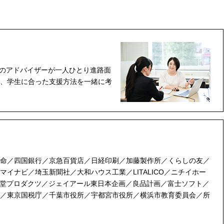
課のアドバイザーが一人ひとり進路面
、学生に合った支援方法を一緒に考
命／四国銀行／京急百貨店／日経印刷／加藤製作所／くらしの友／
イナビ／埼玉新聞社／大和ハウス工業／LITALICO／ニチイホー
報堂プロダクツ／ジェイアール東日本企画／良品計画／富士ソフト／
／東京国税庁／千葉市役所／宇都宮市役所／横浜市教育委員会／所