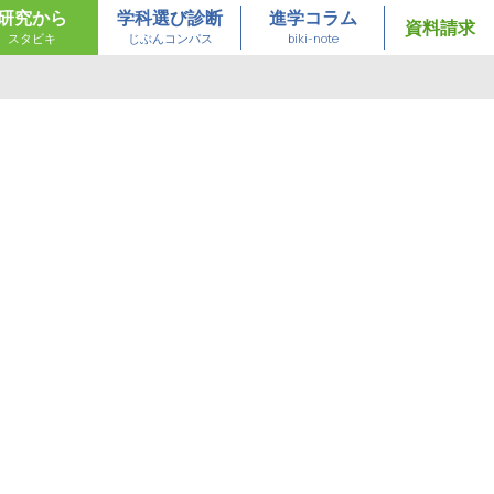
研究から
学科選び診断
進学コラム
資料請求
スタビキ
じぶんコンパス
biki-note