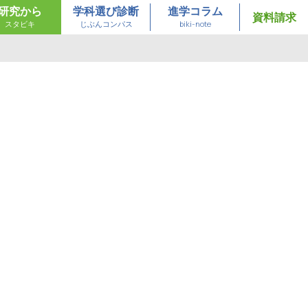
研究から
学科選び診断
進学コラム
資料請求
スタビキ
じぶんコンパス
biki-note