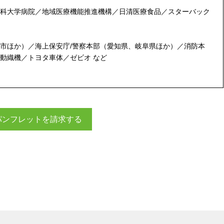
科大学病院／地域医療機能推進機構／日清医療食品／スターバック
市ほか）／海上保安庁/警察本部（愛知県、岐阜県ほか）／消防本
動織機／トヨタ車体／ゼビオ など
パンフレットを請求する