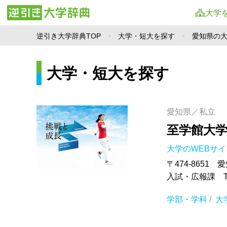
大学
逆引き大学辞典TOP
大学・短大を探す
愛知県の
大学・短大を探す
愛知県／私立
至学館大
大学のWEBサ
〒474-8651
入試・広報課 TEL
学部・学科
/
大