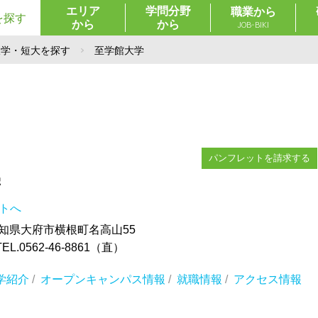
エリア
学問分野
職業から
を探す
から
から
JOB-BIKI
大学・短大を探す
至学館大学
パンフレットを請求する
学
イトへ
 愛知県大府市横根町名高山55
.0562-46-8861（直）
学紹介
/
オープンキャンパス情報
/
就職情報
/
アクセス情報