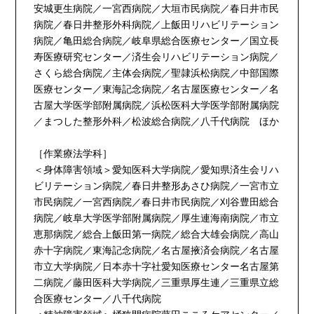
安城更生病院／一宮西病院／大垣市民病院／春日井市民
病院／春日井整形外科病院／上飯田リハビリテーション
病院／亀田総合病院／岐阜県総合医療センター／国立長
寿医療研究センター／済生会リハビリテーション病院／
さくら総合病院／主体会病院／聖隷浜松病院／中部国際
医療センター／東海記念病院／名古屋医療センター／名
古屋大学医学部附属病院／浜松医科大学医学部附属病院
／まつした整形外科／松波総合病院／八千代病院 ほか
［作業療法学科］
＜身体障害領域＞愛知医科大学病院／愛知県済生会リハ
ビリテーション病院／春日井整形あさひ病院／一宮市立
市民病院／一宮西病院／春日井市民病院／刈谷豊田総合
病院／岐阜大学医学部附属病院／厚生連海南病院／市立
恵那病院／総合上飯田第一病院／総合大雄会病院／高山
赤十字病院／東海記念病院／名古屋掖済会病院／名古屋
市立大学病院／日本赤十字社愛知医療センター名古屋第
二病院／藤田医科大学病院／三重県厚生連／三重県立総
合医療センター／八千代病院