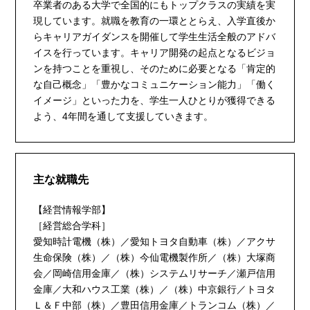
卒業者のある大学で全国的にもトップクラスの実績を実
現しています。就職を教育の一環ととらえ、入学直後か
らキャリアガイダンスを開催して学生生活全般のアドバ
イスを行っています。キャリア開発の起点となるビジョ
ンを持つことを重視し、そのために必要となる「肯定的
な自己概念」「豊かなコミュニケーション能力」「働く
イメージ」といった力を、学生一人ひとりが獲得できる
よう、4年間を通して支援していきます。
主な就職先
【経営情報学部】
［経営総合学科］
愛知時計電機（株）／愛知トヨタ自動車（株）／アクサ
生命保険（株）／（株）今仙電機製作所／（株）大塚商
会／岡崎信用金庫／（株）システムリサーチ／瀬戸信用
金庫／大和ハウス工業（株）／（株）中京銀行／トヨタ
Ｌ＆Ｆ中部（株）／豊田信用金庫／トランコム（株）／