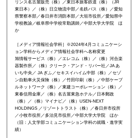
リンス名古屋販売（株）／東日本旅客鉄道（株）（JR
東日本）／（株）日立物流中部／名鉄バス（株）／愛知
県警察本部／春日井市消防本部／大垣市役所／愛知県中
学校教諭／岐阜県中学校常勤講師／中部大学大学院 ほ
か
［メディア情報社会学科］※2024年4月コミュニケーシ
ョン学科からメディア情報社会学科へ名称変更
旭情報サービス（株）／エレコム（株）／（株）河合楽
器製作所／（株）クリーク・アンド・リバー社／JA あ
いち中央／ JA ぎふ／セキスイハイム中部（株）／セゾ
ン自動車火災保険（株）／竹田印刷（株）／中部ケーブ
ルネットワーク（株）／東建コーポレーション（株）／
東春信用金庫／（株）名古屋東急ホテル／日本郵政
（株）／（株）マイナビ／（株）USEN-NEXT
HOLDINGS ／リゾートトラスト（株）／春日井市役所
／小牧市役所／多治見市役所／中部大学大学院 ほか
（旧：人文学部コミュニケーション学科の就職・進学実
績）