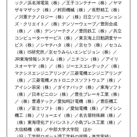
ック／浜名湖電装（株）／王子コンテナー（株）／ヤマ
ザキマザック（株）／村田機械（株）／長野精工（株）
／川重テクノロジー（株）／（株）日立ソリューション
ズ・クリエイト／（株）デンソーウェーブ／豊田合成
（株）／（株）デンソーテクノ／豊田鉄工（株）／共立
コンピューターサービス（株）／東京海上日動調査サー
ビス（株）／シヤチハタ（株）／京セラ（株）／セコム
（株）IS研究所／京セラみらいエンビジョン（株）／
JR東海情報システム（株）／ニチコン（株）／アイリ
スオーヤマ（株）／（株）ジーエスエレテック／（株）
マクシスエンジニアリング／三菱電機エンジニアリング
（株）／三菱電機メカトロニクスソフトウェア（株）／
アイシン辰栄（株）／ダイナパック（株）／東海ソフト
（株）／日本ビニロン（株）／豊生ブレーキ工業（株）
／（株）豊通テック／愛知時計電機（株）／豊臣機工
（株）／富士ソフト（株）／愛知電機（株）／アイシン
機工（株）／リョーエイ（株）／名古屋特殊鋼（株）／
（株）東海理化アドバンスト／小島プレス工業（株）／
大信精機（株）／中部大学大学院 ほか
（旧：工学部ロボット理工学科の就職・進学実績）