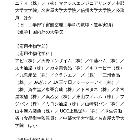
ニティ（株）／（株）マクシスエンジニアリング／中部
大学大学院／名古屋大学大学院／信州大学大学院／公務
員 ほか
（旧：工学部宇宙航空理工学科の就職・進学実績）
【進学】国内外の大学院
【応用生物学部】
［応用生物化学科］
アピ（株）／天野エンザイム（株）／伊藤ハム（株）／
太田油脂（株）／カネ美食品（株）／キユーピー（株）
／九鬼産業（株）／クラシエフーズ（株）／三州食品
（株）／ JAぎふ／ JA 三ケ日／シーシーアイ（株）／
（株）資生堂／東亜合成（株）／トヨタネ（株）／名古
屋製酪（株）／浜乙女（株）／東山フィルム（株）／フ
ジパン（株）／ミヨシ油脂（株）／山崎製パン（株）／
山本漢方製薬（株）／ UCC上島珈琲（株）／厚生労働
省（食品衛生監視員）／中部大学大学院／名古屋大学大
学院 ほか
［環境生物科学科］