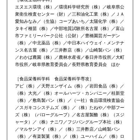
エヌエス環境（株）／環境科学研究所（株）／岐阜県公
衆衛生検査センター（財）／三和油化工業（株）／ＪＡ
愛知みなみ／（生協）コープあいち／太陽化学（株）／
タキイ種苗（株）／中部地質試験所名古屋（株）／富山
市ファミリーパーク公社（公財）／豊橋園芸ガーデン
（株）／中北薬品（株）／中日本ハイウェイ・メンテナ
ンス名古屋（株）／三井酢店（株）／山崎製パン（株）
／わかば農園（株）／農林水産省／春日井市役所／大町
市役所／岐阜県教育委員会／長野県教育委員会 ほか
［食品栄養科学科 食品栄養科学専攻］
アピ（株）／天野エンザイム（株）／岩田食品（株）／
（株）大光／（株）オールハーツ・カンパニー／桂新堂
（株）／敷島製パン（株）／（一社）食品環境検査協会
／スガキコシステムズ（株）／（株）たねや／中部フー
ズ（株）（バローグループ）／名古屋製酪（株）（スジ
ャータ）／（株）ナニワ／フジパングループ本社（株）
／マルサンアイ（株）／（株）三井酢店／山崎製パン
（株）／有楽製菓（株）／（株）ユーハイム／（株）ロ