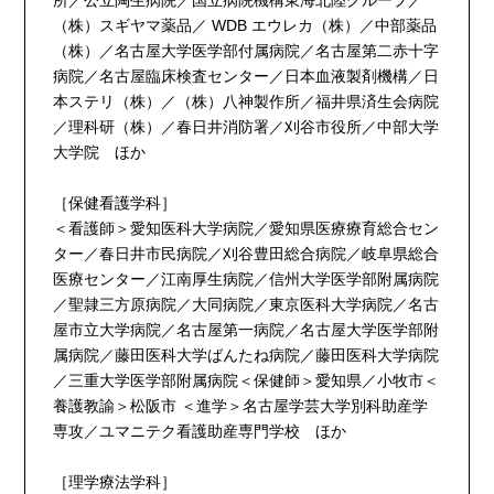
（株）スギヤマ薬品／ WDB エウレカ（株）／中部薬品
（株）／名古屋大学医学部付属病院／名古屋第二赤十字
病院／名古屋臨床検査センター／日本血液製剤機構／日
本ステリ（株）／（株）八神製作所／福井県済生会病院
／理科研（株）／春日井消防署／刈谷市役所／中部大学
大学院 ほか
［保健看護学科］
＜看護師＞愛知医科大学病院／愛知県医療療育総合セン
ター／春日井市民病院／刈谷豊田総合病院／岐阜県総合
医療センター／江南厚生病院／信州大学医学部附属病院
／聖隷三方原病院／大同病院／東京医科大学病院／名古
屋市立大学病院／名古屋第一病院／名古屋大学医学部附
属病院／藤田医科大学ばんたね病院／藤田医科大学病院
／三重大学医学部附属病院＜保健師＞愛知県／小牧市＜
養護教諭＞松阪市 ＜進学＞名古屋学芸大学別科助産学
専攻／ユマニテク看護助産専門学校 ほか
［理学療法学科］