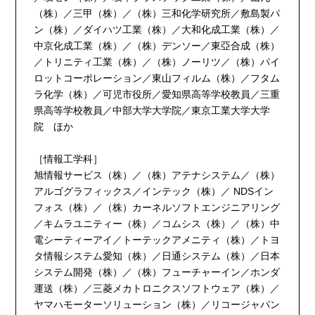
（株）／三甲（株）／（株）三和化学研究所／敷島製パ
ン（株）／ダイハツ工業（株）／大和化成工業（株）／
中京化成工業（株）／（株）デンソー／東亞合成（株）
／トリニティ工業（株）／（株）ノーリツ／（株）パイ
ロットコーポレーション／東山フィルム（株）／フタム
ラ化学（株）／可児市役所／愛知県高等学校教員／三重
県高等学校教員／中部大学大学院／東京工業大学大学
院 ほか
［情報工学科］
旭情報サービス（株）／（株）アテナシステム／（株）
アルゴグラフィックス／インテック（株）／ NDSイン
フォス（株）／（株）カーネルソフトエンジニアリング
／キムラユニティー（株）／コムシス（株）／（株）中
電シーティーアイ／トーテックアメニティ（株）／トヨ
タ情報システム愛知（株）／日通システム（株）／日本
システム開発（株）／（株）フューチャーイン／ホンダ
運送（株）／三菱メカトロニクスソフトウェア（株）／
ヤマハモーターソリューション（株）／リコージャパン