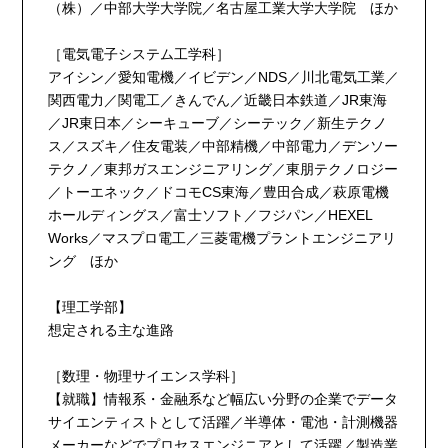
（株）／中部大学大学院／名古屋工業大学大学院 ほか
［電気電子システム工学科］
アイシン／愛知電機／イビデン／NDS／川北電気工業／
関西電力／関電工／きんでん／近畿日本鉄道／JR東海
／JR東日本／シーキューブ／シーテック／新生テクノ
ス／スズキ／住友電装／中部精機／中部電力／デンソー
テクノ／東邦ガスエンジニアリング／東朋テクノロジー
／トーエネック／ドコモCS東海／豊田合成／萩原電機
ホールディングス／富士ソフト／フジパン／HEXEL
Works／マスプロ電工／三菱電機プラントエンジニアリ
ング ほか
【理工学部】
想定される主な進路
［数理・物理サイエンス学科］
【就職】情報系・金融系など幅広い分野の企業でデータ
サイエンティストとして活躍／半導体・電池・計測機器
メーカーなどでプロセスエンジニアとして活躍／製造業