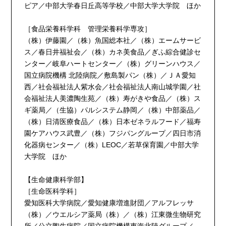
ピア／中部大学春日丘高等学校／中部大学大学院 ほか
［食品栄養科学科 管理栄養科学専攻］
（株）伊藤園／（株）魚国総本社／（株）エームサービ
ス／春日井福祉会／（株）カネ美食品／ぎふ綜合健診セ
ンター／岐阜ハートセンター／（株）グリーンハウス／
国立病院機構 北陸病院／敷島製パン（株）／ＪＡ愛知
西／社会福祉法人紫水会／社会福祉法人南山城学園／社
会福祉法人美濃陶生苑／（株）寿がきや食品／（株）ス
ギ薬局／（生協）パルシステム静岡／（株）中部薬品／
（株）日清医療食品／（株）日本ゼネラルフード／福寿
園ケアハウス武豊／（株）フジパングループ／四日市消
化器病センター／（株）LEOC／若草保育園／中部大学
大学院 ほか
【生命健康科学部】
［生命医科学科］
愛知医科大学病院／愛知健康増進財団／アルフレッサ
（株）／ウエルシア薬局（株）／（株）江東微生物研究
所／公立陶生病院／国立病院機構東海北陸グループ／