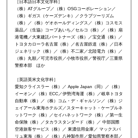
［日本語日本文化学科］
（株）ATグループ／（株）OSGコーポレーション／
（株）ギガス（ケーズデンキ）／クラブツーリズム
（株）／（株）ゲオホールディングス／（株）コスモス
薬品／（生協）コープあいち／セルコ（株）／（株）扇
港電機／大東建託パートナーズ（株）／宝交通（株）／
トヨタカローラ名古屋（株）／名古屋鉄道（株）／日本
ジェネリック（株）／（株）不二家／北陸電力（株）／
（株）丸順／可児市役所／小牧市役所／警視庁／三重県
警察本部 ほか
［英語英米文化学科］
愛知クライスラー（株）／ Apple Japan（同）／（株）
イーオン／（株）ECC／伊勢湾海運（株）／岐阜トヨタ
自動車（株）／（株）コム・デ・ギャルソン／（株）ジ
ェイアール東海ホテルズ／スターキャット・ケーブルネ
ットワーク（株）／セイハネットワーク（株）／第一生
命保険（株）／タカラスタンダード（株）／ 中部国際
空港旅客サービス（株）／ 東濃信用金庫／ マックスバ
リュ東海（株）／（株）八神製作所／愛知県警察本部／