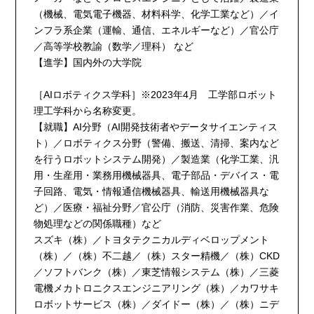
（機械、電気電子機器、材料科学、化学工業など）／イ
ンフラ系企業（運輸、通信、エネルギーなど）／官公庁
／高等学校教諭（数学／理科） など
【進学】国内外の大学院
［AIロボティクス学科］※2023年4月 工学部ロボット
理工学科から名称変更。
【就職】AI分野（AI開発技術者やデータサイエンティス
ト）／ロボティクス分野（警備、搬送、清掃、案内など
を行うロボットシステム開発）／製造業（化学工業、汎
用・生産用・業務用機械器具、電子部品・デバイス・電
子回路、電気・情報通信機械器具、輸送用機械器具な
ど）／医療・福祉分野／官公庁（消防、災害作業、危険
物処理などの関係職種）など
スズキ（株）／トヨタテクニカルディベロップメント
（株）／（株）不二越／（株）スター精機／（株）CKD
／ソフトバンク（株）／東芝情報システム（株）／三菱
電機メカトロニクスエンジニアリング（株）／カワサキ
ロボットサービス（株）／ダイドー（株）／（株）ニデ