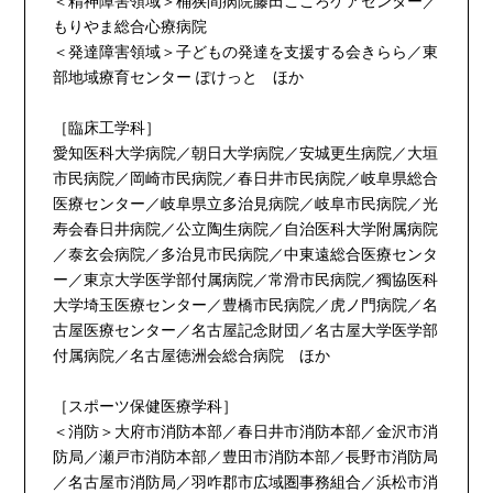
＜精神障害領域＞桶狭間病院藤田こころケアセンター／
もりやま総合心療病院
＜発達障害領域＞子どもの発達を支援する会きらら／東
部地域療育センター ぽけっと ほか
［臨床工学科］
愛知医科大学病院／朝日大学病院／安城更生病院／大垣
市民病院／岡崎市民病院／春日井市民病院／岐阜県総合
医療センター／岐阜県立多治見病院／岐阜市民病院／光
寿会春日井病院／公立陶生病院／自治医科大学附属病院
／泰玄会病院／多治見市民病院／中東遠総合医療センタ
ー／東京大学医学部付属病院／常滑市民病院／獨協医科
大学埼玉医療センター／豊橋市民病院／虎ノ門病院／名
古屋医療センター／名古屋記念財団／名古屋大学医学部
付属病院／名古屋徳洲会総合病院 ほか
［スポーツ保健医療学科］
＜消防＞大府市消防本部／春日井市消防本部／金沢市消
防局／瀬戸市消防本部／豊田市消防本部／長野市消防局
／名古屋市消防局／羽咋郡市広域圏事務組合／浜松市消