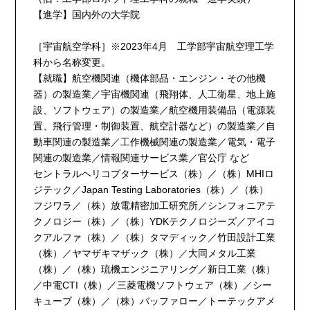
【進学】国内外の大学院
［宇宙航空学科］※2023年4月 工学部宇宙航空理工学
科から名称変更。
【就職】航空機関連（機体部品・エンジン・その他機
器）の製造業／宇宙機関連（飛翔体、人工衛星、地上施
設、ソフトウェア）の製造業／航空機用装備品（電源装
置、飛行管理・制御装置、航空計器など）の製造業／自
動車関連の製造業／工作機械関連の製造業／電気・電子
関連の製造業／情報関連サービス業／官公庁 など
セントラルヘリコプターサービス（株）／（株）MHIロ
ジテック／Japan Testing Laboratories（株）／（株）
フジワラ／（株）放電精密加工研究所／シンフォニアテ
クノロジー（株）／（株）YDKテクノロジーズ／アイコ
クアルファ（株）／（株）タマディック／竹田設計工業
（株）／ヤマザキマザック（株）／大同メタル工業
（株）／（株）琉機エンジニアリング／新日工業（株）
／中電CTI（株）／三菱電機ソフトウェア（株）／シー
キューブ（株）／（株）バッファロー／トーテックアメ