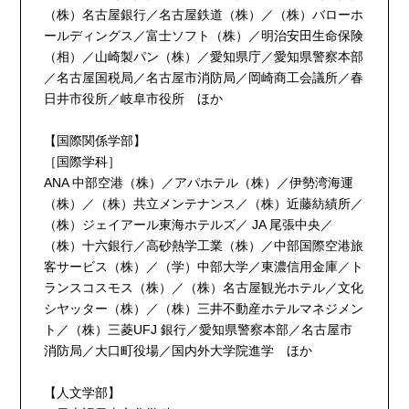
（株）名古屋銀行／名古屋鉄道（株）／（株）バローホ
ールディングス／富士ソフト（株）／明治安田生命保険
（相）／山崎製パン（株）／愛知県庁／愛知県警察本部
／名古屋国税局／名古屋市消防局／岡崎商工会議所／春
日井市役所／岐阜市役所 ほか
【国際関係学部】
［国際学科］
ANA 中部空港（株）／アパホテル（株）／伊勢湾海運
（株）／（株）共立メンテナンス／（株）近藤紡績所／
（株）ジェイアール東海ホテルズ／ JA 尾張中央／
（株）十六銀行／高砂熱学工業（株）／中部国際空港旅
客サービス（株）／（学）中部大学／東濃信用金庫／ト
ランスコスモス（株）／（株）名古屋観光ホテル／文化
シヤッター（株）／（株）三井不動産ホテルマネジメン
ト／（株）三菱UFJ 銀行／愛知県警察本部／名古屋市
消防局／大口町役場／国内外大学院進学 ほか
【人文学部】