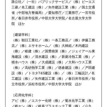
路公社／（一社）パブリックサービス／（株）ピーエス
三菱／名工建設（株）／矢作建設工業（株）／国土交通
省（中部地方整備局）／愛知県庁／三重県庁／一宮市役
所／春日井市役所／中部大学大学院／名古屋大学大学
院 ほか
［建築学科］
（株）朝日工業社／（株）一条工務店／（株）伊藤工務
店／（株）エサキホーム／（株）大林組／木内建設
（株）／岐建（株）／国豊積算（株）／ジェイアール東
海建設（株）／清水建設（株）／新菱冷熱工業（株）／
積水ハウス（株）／大成建設（株）／大和ハウス工業
（株）／高砂熱学工業（株）／徳倉建設（株）／戸田建
設（株）／トヨタT&S建設（株）／（株）三輪設計／名
工建設（株）／矢作建設工業（株）／春日井市役所／知
立市役所／浜松市役所／中部大学大学院 ほか
［応用化学科］
アピ（株）／エスケー化研（株）／菊水化学工業（株）
／岐セン（株）／岐阜プラスチック工業（株）／山九