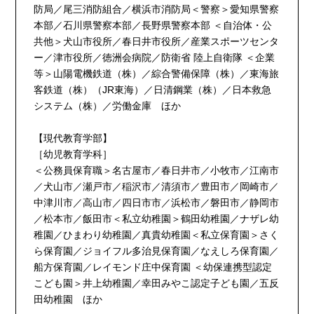
防局／尾三消防組合／横浜市消防局＜警察＞愛知県警察
本部／石川県警察本部／長野県警察本部 ＜自治体・公
共他＞犬山市役所／春日井市役所／産業スポーツセンタ
ー／津市役所／徳洲会病院／防衛省 陸上自衛隊 ＜企業
等＞山陽電機鉄道（株）／綜合警備保障（株）／東海旅
客鉄道（株）（JR東海）／日清鋼業（株）／日本救急
システム（株）／労働金庫 ほか
【現代教育学部】
［幼児教育学科］
＜公務員保育職＞名古屋市／春日井市／小牧市／江南市
／犬山市／瀬戸市／稲沢市／清須市／豊田市／岡崎市／
中津川市／高山市／四日市市／浜松市／磐田市／静岡市
／松本市／飯田市＜私立幼稚園＞鶴田幼稚園／ナザレ幼
稚園／ひまわり幼稚園／真貴幼稚園＜私立保育園＞さく
ら保育園／ジョイフル多治見保育園／なえしろ保育園／
船方保育園／レイモンド庄中保育園 ＜幼保連携型認定
こども園＞井上幼稚園／幸田みやこ認定子ども園／五反
田幼稚園 ほか