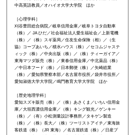
中高英語教員／オハイオ大学大学院 ほか
［心理学科］
刈谷豊田総合病院／岐阜信用金庫／岐阜トヨタ自動車
（株）／ JA ひだ／社会福祉法人愛生福祉会／上新電機
（株）／（株）スギ薬局／住友生命保険（相）／（生
協）コープあいち／積水ハウス（株）／セコムジャステ
ィック（株）／中央出版（株）／（株）ティーガイア／
東海マツダ販売（株）／東春信用金庫／中北薬品（株）
／中日本フード（株）／日本郵便（株）／矢崎総業
（株）／愛知県警察本部／名古屋市役所／袋井市役所／
愛知淑徳大学大学院／鳴門教育大学大学院 ほか
［歴史地理学科］
愛知スズキ販売（株）／（株）あさくま／いちい信用金
庫／大垣西濃信用金庫／（株）キング観光／ゲンキー
（株）／（有）小松測量設計事務所／タキゲン製造
（株）／（株）長大／（株）ツーリストアイチ／東海旅
客鉄道（株）（JR 東海）／名古屋鉄道（株）／日産プ