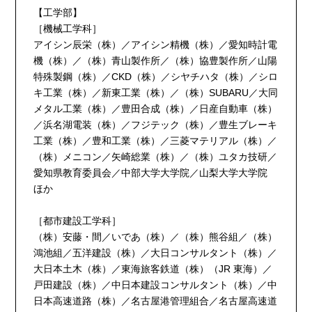
【工学部】
［機械工学科］
アイシン辰栄（株）／アイシン精機（株）／愛知時計電
機（株）／（株）青山製作所／（株）協豊製作所／山陽
特殊製鋼（株）／CKD（株）／シヤチハタ（株）／シロ
キ工業（株）／新東工業（株）／（株）SUBARU／大同
メタル工業（株）／豊田合成（株）／日産自動車（株）
／浜名湖電装（株）／フジテック（株）／豊生ブレーキ
工業（株）／豊和工業（株）／三菱マテリアル（株）／
（株）メニコン／矢崎総業（株）／（株）ユタカ技研／
愛知県教育委員会／中部大学大学院／山梨大学大学院
ほか
［都市建設工学科］
（株）安藤・間／いであ（株）／（株）熊谷組／（株）
鴻池組／五洋建設（株）／大日コンサルタント（株）／
大日本土木（株）／東海旅客鉄道（株）（JR 東海）／
戸田建設（株）／中日本建設コンサルタント（株）／中
日本高速道路（株）／名古屋港管理組合／名古屋高速道