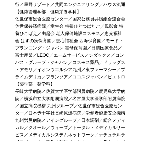
行／星野リゾート／共同エンジニアリング／ハウス流通
【健康管理学部 健康栄養学科】
佐世保市総合医療センター／国家公務員共済組合連合会
佐世保共済病院／幸生会 特養ひとつばたご／鳳彰會 特
養ひこばえ／由起会 老人保健施設コスモス／恵光福祉
会 はすの実保育園／慈心福祉会 西海保育園／モード・
プランニング・ジャパン 雲母保育園／日清医療食品／
富士産業／LEOC／エームサービス／シダックス／コン
パス・グループ・ジャパン／コスモス薬品／ドラッグス
トアモリ／イオンウエルシア九州／東ファーマシー／プ
ライムデリカ／フランソア／ココスジャパン／ピエトロ
【薬学部 薬学科】
長崎大学病院／佐賀大学医学部附属病院／鹿児島大学病
院／横浜市立大学附属病院／名古屋大学医学部附属病院
／国立病院機構 九州グループ／佐世保市総合医療セン
ター／日本赤十字社長崎原爆病院／労働者健康安全機構
九州労災病院／アイングループ／日本調剤／総合メディ
カル／クオール／ウィーズ／トータル・メディカルサー
ビス／メディカルシステムネットワーク／ナチュラルラ