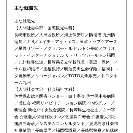
主な就職先
主な就職先
【人間社会学部 国際観光学科】
長崎市役所／大田区役所／海上保安庁／防衛省 九州防
衛局／JTB／エイチ・アイ・エス／東武トップツアーズ
／星野リゾート／グラバーヒル ヒルトン長崎／マリオ
ット・インターナショナル ザ・リッツカールトン福岡
／九州旅客鉄道／長崎県公立学校教員（英語・保体）／
十八親和銀行／肥後銀行／明治安田生命保険／福岡トヨ
タ自動車／リコージャパン／TOTO九州販売／トヨタホ
ーム九州
【人間社会学部 社会福祉学科】
佐世保市総合医療センター／白十字会 佐世保中央病院
／博仁会 福岡リハビリテーション病院／IMSグループ
明理会 新松戸中央総合病院／長崎厚生福祉団／白十字
会 介護老人保健施設サン／佐世保白寿会 介護老人福祉
施設白寿荘／システムコンサルタント／鹿児島県社会福
祉事業団／長崎県庁／福岡県職員／長崎県警察／琉球銀