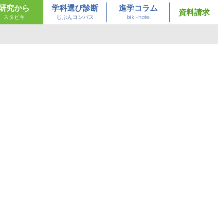
研究から
学科選び診断
進学コラム
資料請求
スタビキ
じぶんコンパス
biki-note