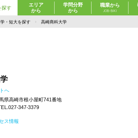
エリア
学問分野
職業から
を探す
から
から
JOB-BIKI
大学・短大を探す
高崎商科大学
大学
イトへ
 群馬県高崎市根小屋町741番地
027-347-3379
セス情報