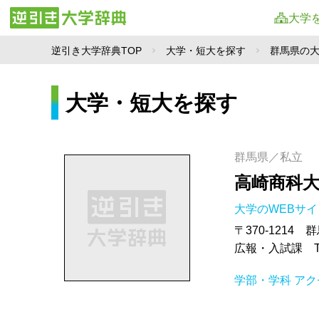
大学
逆引き大学辞典TOP
大学・短大を探す
群馬県の
大学・短大を探す
群馬県／私立
高崎商科
大学のWEBサ
〒370-1214
広報・入試課 TEL.
学部・学科
アク