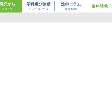
研究から
学科選び診断
進学コラム
資料請求
スタビキ
じぶんコンパス
biki-note