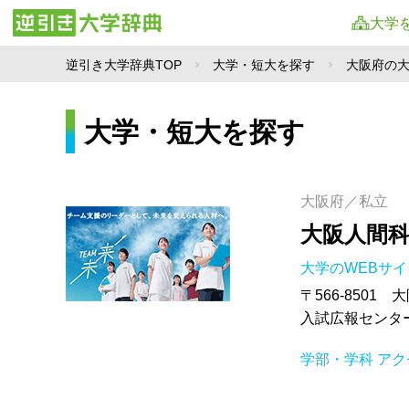
大学
逆引き大学辞典TOP
大学・短大を探す
大阪府の
大学・短大を探す
大阪府／私立
大阪人間
大学のWEBサ
〒566-8501 
入試広報センター T
学部・学科
アク