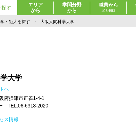
エリア
学問分野
職業から
を探す
から
から
JOB-BIKI
大学・短大を探す
大阪人間科学大学
科学大学
イトへ
大阪府摂津市正雀1-4-1
EL.06-6318-2020
セス情報