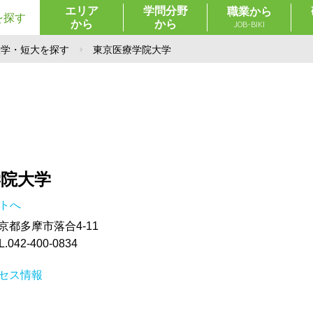
エリア
学問分野
職業から
を探す
から
から
JOB-BIKI
大学・短大を探す
東京医療学院大学
学院大学
イトへ
東京都多摩市落合4-11
42-400-0834
セス情報