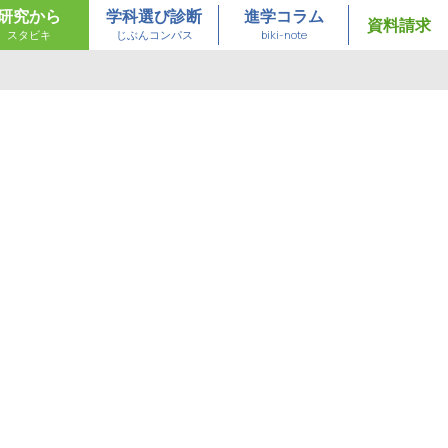
研究から
学科選び診断
進学コラム
資料請求
スタビキ
じぶんコンパス
biki-note