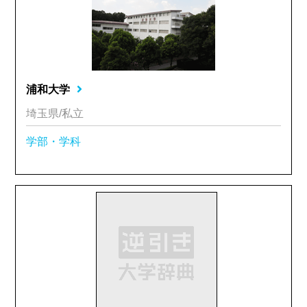
浦和大学
埼玉県/私立
学部・学科