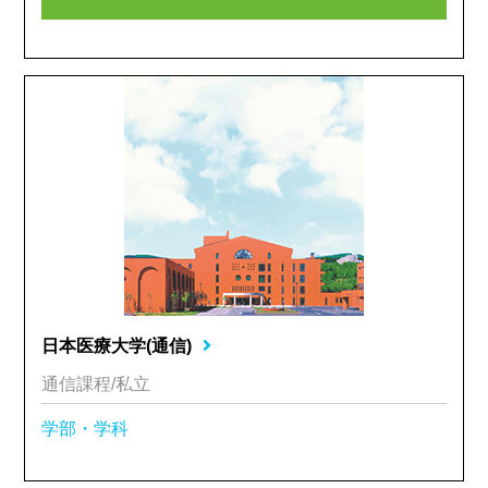
日本医療大学(通信)
通信課程/私立
学部・学科