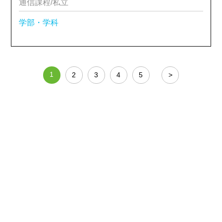
通信課程/私立
学部・学科
1
2
3
4
5
>