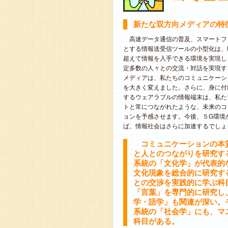
新たな双方向メディアの特
高速データ通信の普及、スマートフ
とする情報送受信ツールの小型化は、
超えて情報を入手できる環境を実現し
定多数の人々との交流・対話を実現す
メディアは、私たちのコミュニケーシ
を大きく変えました。さらに、身に付
するウェアラブルの情報端末は、私た
トと常につながれたような、未来のコ
ョンを予感させます。今後、５G環境
ば、情報社会はさらに加速するでしょ
コミュニケーションの本
と人とのつながりを研究す
系統の「文化学」が代表的
文化現象を総合的に研究す
との交渉を実践的に学ぶ科
「言葉」を専門的に研究し
学・語学」も関連が深い。
系統の「社会学」にも、マ
科目がある。