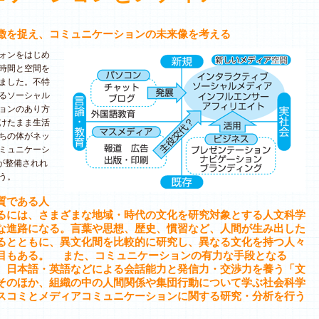
徴を捉え、コミュニケーションの未来像を考える
ォンをはじめ
時間と空間を
ました。不特
るソーシャル
ョンのあり方
けたまま生活
ちの体がネッ
ミュニケーシ
が整備されれ
う。
質である人
るには、さまざまな地域・時代の文化を研究対象とする人文科学
な進路になる。言葉や思想、歴史、慣習など、人間が生み出した
るとともに、異文化間を比較的に研究し、異なる文化を持つ人々
目もある。 また、コミュニケーションの有力な手段となる
、日本語・英語などによる会話能力と発信力・交渉力を養う「文
そのほか、組織の中の人間関係や集団行動について学ぶ社会科学
スコミとメディアコミュニケーションに関する研究・分析を行う