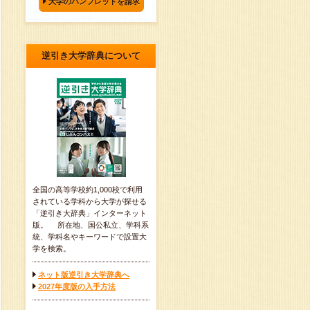
大学のパンフレットを請求
逆引き大学辞典について
全国の高等学校約1,000校で利用
されている学科から大学が探せる
「逆引き大辞典」インターネット
版。 所在地、国公私立、学科系
統、学科名やキーワードで設置大
学を検索。
ネット版逆引き大学辞典へ
2027年度版の入手方法