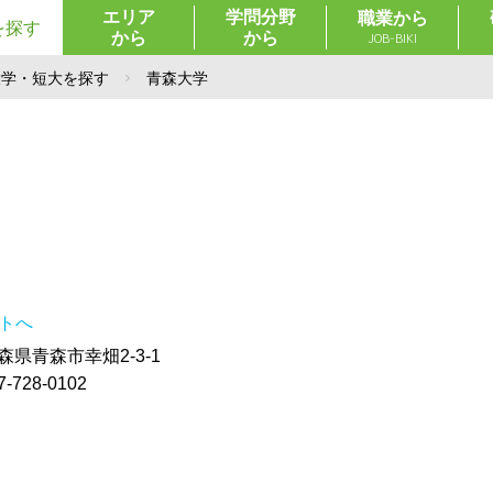
エリア
学問分野
職業から
を探す
から
から
JOB-BIKI
大学・短大を探す
青森大学
イトへ
青森県青森市幸畑2-3-1
728-0102