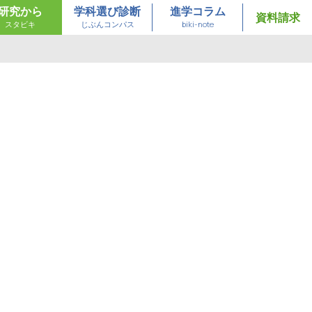
研究から
学科選び診断
進学コラム
資料請求
スタビキ
じぶんコンパス
biki-note