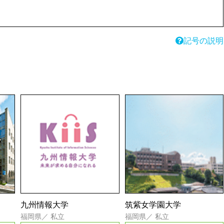
記号の説明
九州情報大学
筑紫女学園大学
福岡県
／
私立
福岡県
／
私立