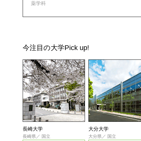
薬学科
今注目の大学
Pick up!
長崎大学
大分大学
長崎県
／
国立
大分県
／
国立