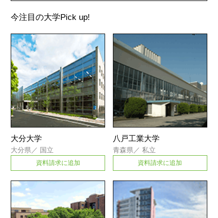
今注目の大学
Pick up!
大分大学
八戸工業大学
大分県
／
国立
青森県
／
私立
資料請求に追加
資料請求に追加