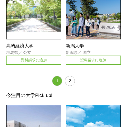
高崎経済大学
新潟大学
群馬県
／
公立
新潟県
／
国立
資料請求に追加
資料請求に追加
1
2
今注目の大学
Pick up!