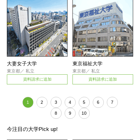
大妻女子大学
東京福祉大学
東京都
／
私立
東京都
／
私立
資料請求に追加
資料請求に追加
1
2
3
4
5
6
7
8
9
10
今注目の大学
Pick up!