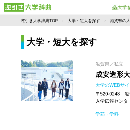
大学
逆引き大学辞典TOP
大学・短大を探す
滋賀県の
大学・短大を探す
滋賀県／私立
成安造形
大学のWEBサ
〒520-0248
入学広報センター T
学部・学科