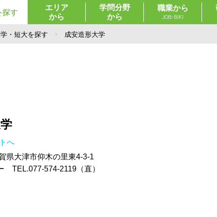
エリア
学問分野
職業から
を探す
から
から
JOB-BIKI
大学・短大を探す
成安造形大学
大学
イトへ
 滋賀県大津市仰木の里東4-3-1
EL.077-574-2119（直）