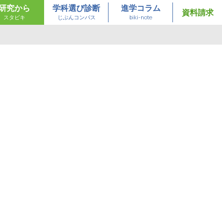
研究から
学科選び診断
進学コラム
資料請求
スタビキ
じぶんコンパス
biki-note