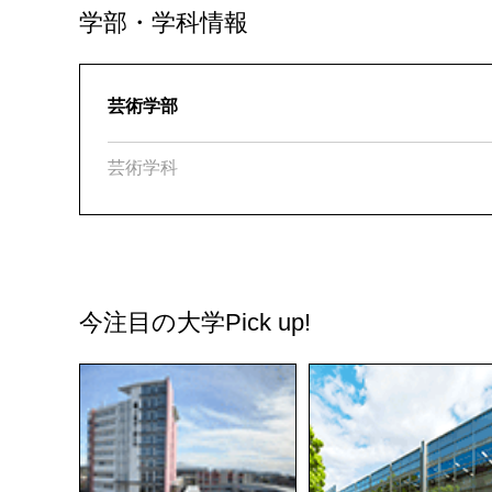
学部・学科情報
芸術学部
芸術学科
今注目の大学
Pick up!