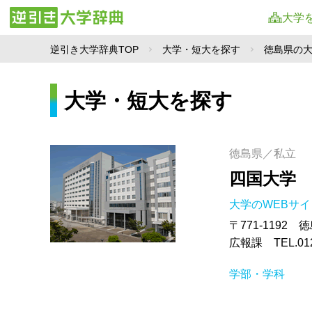
大学
逆引き大学辞典TOP
大学・短大を探す
徳島県の
大学・短大を探す
徳島県／私立
四国大学
大学のWEBサ
〒771-1192
広報課 TEL.01
学部・学科