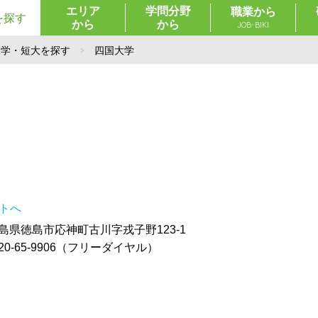
エリア
学問分野
職業から
を探す
から
から
JOB-BIKI
大学・短大を探す
四国大学
イトへ
 徳島県徳島市応神町古川字戎子野123-1
20-65-9906（フリーダイヤル）