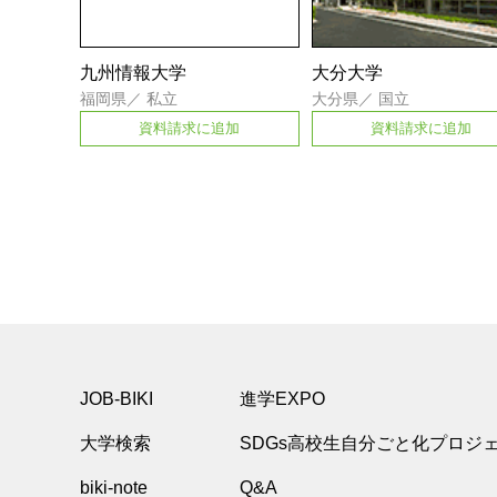
九州情報大学
大分大学
福岡県
／
私立
大分県
／
国立
資料請求に追加
資料請求に追加
JOB-BIKI
進学EXPO
大学検索
SDGs高校生自分ごと化プロジ
biki-note
Q&A