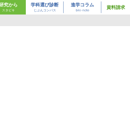
研究から
学科選び診断
進学コラム
資料請求
スタビキ
じぶんコンパス
biki-note