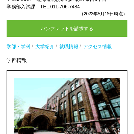
学務部入試課 TEL.011-706-7484
（2023年5月19日時点）
パンフレットを請求する
学部・学科
/
大学紹介
/
就職情報
/
アクセス情報
学部情報