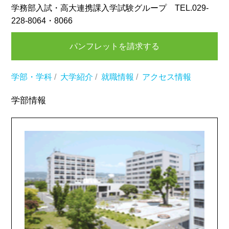
学務部入試・高大連携課入学試験グループ TEL.029-
228-8064・8066
パンフレットを請求する
学部・学科
/
大学紹介
/
就職情報
/
アクセス情報
学部情報