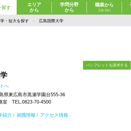
エリア
学問分野
職業から
を探す
から
から
JOB-BIKI
大学・短大を探す
広島国際大学
パンフレットを請求する
大学
イトへ
 広島県東広島市黒瀬学園台555-36
TEL.0823-70-4500
学紹介
/
就職情報
/
アクセス情報