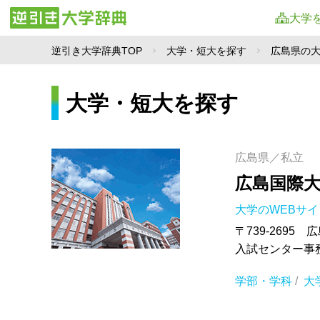
大学
逆引き大学辞典TOP
大学・短大を探す
広島県の
大学・短大を探す
広島県／私立
広島国際
大学のWEBサ
〒739-2695
入試センター事務室 
学部・学科
/
大