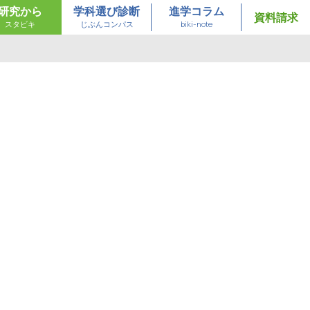
研究から
学科選び診断
進学コラム
資料請求
スタビキ
じぶんコンパス
biki-note