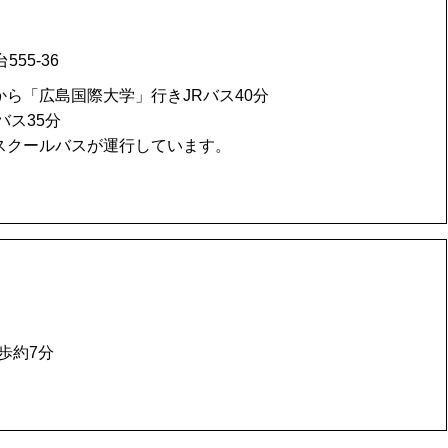
55-36
から「広島国際大学」行きJRバス40分
バス35分
りスクールバスが運行しています。
歩約7分