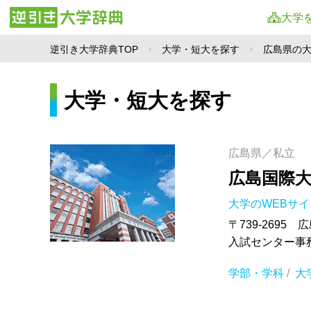
大学
逆引き大学辞典TOP
大学・短大を探す
広島県の
大学・短大を探す
広島県／私立
広島国際
大学のWEBサ
〒739-2695
入試センター事務室 
学部・学科
/
大