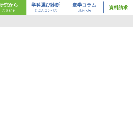
研究から
学科選び診断
進学コラム
資料請求
スタビキ
じぶんコンパス
biki-note