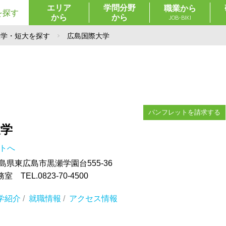
エリア
学問分野
職業から
を探す
から
から
JOB-BIKI
大学・短大を探す
広島国際大学
パンフレットを請求する
大学
イトへ
 広島県東広島市黒瀬学園台555-36
TEL.0823-70-4500
学紹介
/
就職情報
/
アクセス情報