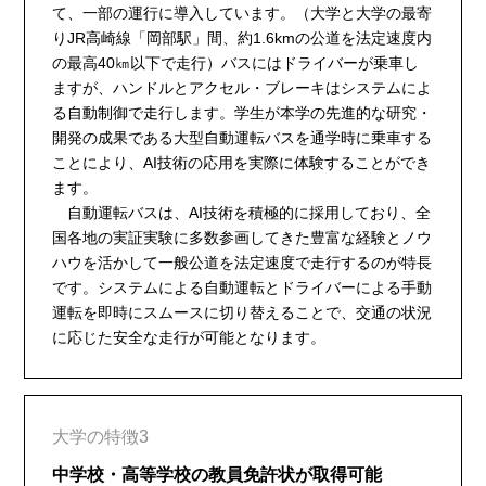
て、一部の運行に導入しています。（大学と大学の最寄
りJR高崎線「岡部駅」間、約1.6kmの公道を法定速度内
の最高40㎞以下で走行）バスにはドライバーが乗車し
ますが、ハンドルとアクセル・ブレーキはシステムによ
る自動制御で走行します。学生が本学の先進的な研究・
開発の成果である大型自動運転バスを通学時に乗車する
ことにより、AI技術の応用を実際に体験することができ
ます。
自動運転バスは、AI技術を積極的に採用しており、全
国各地の実証実験に多数参画してきた豊富な経験とノウ
ハウを活かして一般公道を法定速度で走行するのが特長
です。システムによる自動運転とドライバーによる手動
運転を即時にスムースに切り替えることで、交通の状況
に応じた安全な走行が可能となります。
大学の特徴3
中学校・高等学校の教員免許状が取得可能