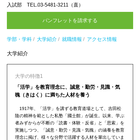
入試部 TEL.03-5481-3211（直）
パンフレットを請求する
学部・学科
/
大学紹介
/
就職情報
/
アクセス情報
大学紹介
大学の特徴1
「活学」を教育理念に、誠意・勤労・見識・気
魄（きはく）に満ちた人材を養う
1917年、「活学」を講ずる教育道場として、吉田松
陰の精神を範とした私塾「國士館」が誕生。以来、学ぶ
者みずからが不断の「読書・体験・反省」と「思索」を
実施しつつ、「誠意・勤労・見識・気魄」の涵養を教育
理念に掲げ、様々な分野で活躍する人材を輩出していま