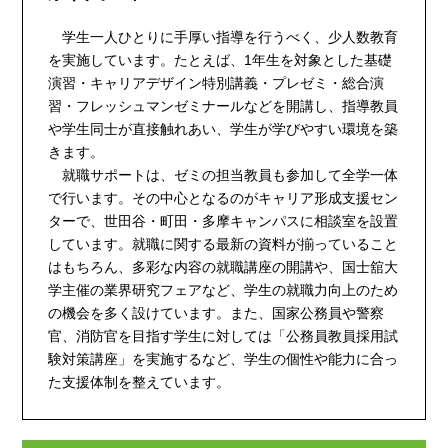
学生一人ひとりに手厚い指導を行うべく、少人数教育
を実施しています。たとえば、1年生を対象とした基礎
演習・キャリアデザイン特別講義・プレゼミ・総合演
習・フレッシュマンゼミナールなどを開講し、指導教員
や学生同士が直接触れあい、学生が学びやすい環境を築
きます。
就職サポートは、ゼミの担当教員も参加して全学一体
で行います。その中心となるのがキャリア形成支援セン
ターで、世田谷・町田・多摩キャンパスに相談室を設置
しています。就職に関する最新の資料が揃っていること
はもちろん、多彩な内容の就職講座の開講や、国士舘大
学主催の業界研究フェアなど、学生の就職力向上のため
の機会を多く設けています。また、国家公務員や警察
官、消防官を目指す学生に対しては「公務員教員採用試
験対策講座」を実施するなど、学生の個性や能力に合っ
た支援体制を整えています。