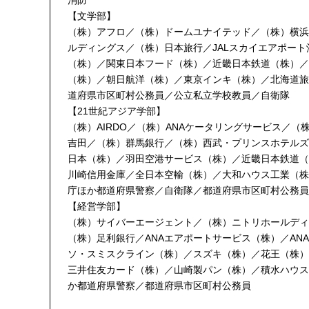
消防
【文学部】
（株）アフロ／（株）ドームユナイテッド／（株）横浜
ルディングス／（株）日本旅行／JALスカイエアポー
（株）／関東日本フード（株）／近畿日本鉄道（株）／
（株）／朝日航洋（株）／東京インキ（株）／北海道旅
道府県市区町村公務員／公立私立学校教員／自衛隊
【21世紀アジア学部】
（株）AIRDO／（株）ANAケータリングサービス／
吉田／（株）群馬銀行／（株）西武・プリンスホテルズ
日本（株）／羽田空港サービス（株）／近畿日本鉄道（
川崎信用金庫／全日本空輸（株）／大和ハウス工業（株
庁ほか都道府県警察／自衛隊／都道府県市区町村公務員
【経営学部】
（株）サイバーエージェント／（株）ニトリホールディ
（株）足利銀行／ANAエアポートサービス（株）／ANA
ソ・スミスクライン（株）／スズキ（株）／花王（株）
三井住友カード（株）／山崎製パン（株）／積水ハウス
か都道府県警察／都道府県市区町村公務員