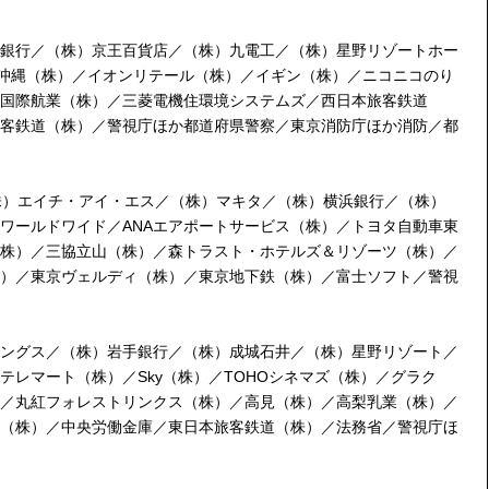
銀行／（株）京王百貨店／（株）九電工／（株）星野リゾートホー
ト沖縄（株）／イオンリテール（株）／イギン（株）／ニコニコのり
国際航業（株）／三菱電機住環境システムズ／西日本旅客鉄道
客鉄道（株）／警視庁ほか都道府県警察／東京消防庁ほか消防／都
（株）エイチ・アイ・エス／（株）マキタ／（株）横浜銀行／（株）
ワールドワイド／ANAエアポートサービス（株）／トヨタ自動車東
株）／三協立山（株）／森トラスト・ホテルズ＆リゾーツ（株）／
）／東京ヴェルディ（株）／東京地下鉄（株）／富士ソフト／警視
ングス／（株）岩手銀行／（株）成城石井／（株）星野リゾート／
テレマート（株）／Sky（株）／TOHOシネマズ（株）／グラク
／丸紅フォレストリンクス（株）／高見（株）／高梨乳業（株）／
（株）／中央労働金庫／東日本旅客鉄道（株）／法務省／警視庁ほ