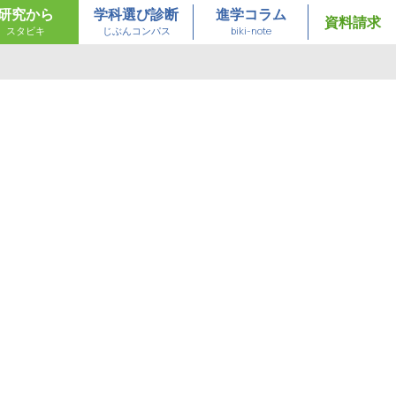
研究から
学科選び診断
進学コラム
資料請求
スタビキ
じぶんコンパス
biki-note