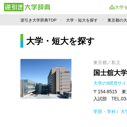
大学
逆引き大学辞典TOP
大学・短大を探す
東京都の
大学・短大を探す
東京都／私立
国士舘大
大学のWEBサ
〒154-8515 
入試部 TEL.03-
学部・学科
/
大