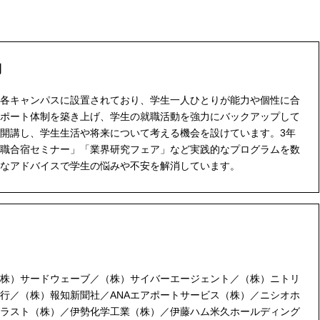
開
各キャンパスに設置されており、学生一人ひとりが能力や個性に合
ポート体制を築き上げ、学生の就職活動を強力にバックアップして
開講し、学生生活や将来について考える機会を設けています。3年
職合宿セミナー」「業界研究フェア」など実践的なプログラムを数
なアドバイスで学生の悩みや不安を解消しています。
株）サードウェーブ／（株）サイバーエージェント／（株）ニトリ
行／（株）報知新聞社／ANAエアポートサービス（株）／ニシオホ
ラスト（株）／伊勢化学工業（株）／伊藤ハム米久ホールディング