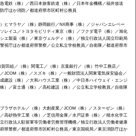
急電鉄（株）／西日本旅客鉄道（株）／日本年金機構／福井放送
防庁ほか消防／都道府県市区町村公務員
）ヒマラヤ／（株）静岡銀行／NX商事（株）／ジャパンエレベー
ソレイユ／トヨタモビリティ東京（株）／フクダ電子（株）／旭化
シエ製薬（株）／東京ヴェルディ（株）／独立行政法人国立印刷局
警視庁ほか都道府県警察／公立私立学校教員／自衛隊／都道府県市
）加賀田組／（株）関電工／（株）京葉銀行／（株）竹中工務店／
／JCOM（株）／スズキ（株）／一般財団法人関東電気保安協会／
成建設（株）／大和ハウス工業（株）／中日本ハイウェイ・エンジ
株）／富士通（株）／高松建設（株）／公立私立学校教員／自衛隊
プラザホテル／（株）大創産業／JCOM（株）／スターゼン（株）
／高砂熱学工業（株）／芝信用金庫／水戸証券（株）／積水化学工
立行政法人駐留軍等労働者労務管理機構／独立行政法人労働者健康
府県警察／都道府県市区町村公務員／東京国税局／東京消防庁ほか