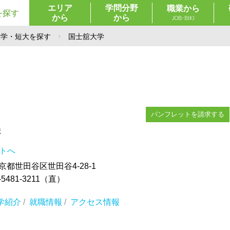
エリア
学問分野
職業から
を探す
から
から
JOB-BIKI
大学・短大を探す
国士舘大学
パンフレットを請求する
学
イトへ
東京都世田谷区世田谷4-28-1
5481-3211（直）
学紹介
/
就職情報
/
アクセス情報