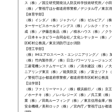
ス（株）／国立研究開発法人防災科学技術研究所／小田
（株）／警視庁ほか都道府県警察／デジタル庁／東京消
【体育学部】
（株）イシダ／（株）ジャクバ／（株）ゼルビア／（株
ターサービスホールディングス（株）／シルク・ドゥ・
成（株）／伊藤忠食品（株）／積水ハウス（株）／クラ
／日本キャタピラー合同会社／文化シヤッター（株）／
区町村公務員／東京消防庁ほか消防
【理工学部】
（株）IHIエアロスペース・エンジニアリング／（株
（株）竹内製作所／（株）日立パワーソリュ―ジョンズ
三菱電機システムサービス（株）／清水建設（株）／大
ニアリング東京（株）／能美防災（株）／富士ソフト（
／警視庁ほか都道府県警察／都道府県市区町村公務員
【法学部】
（株）ファミリーマート／（株）横浜銀行／（株）京王
／ホーチキ（株）／レバレジーズ（株）／呉工業（株）
業（株）／田島ルーフィング（株）／東京信用金庫／独
安全機構／美和ロック（株）／宮内庁／警視庁ほか都道