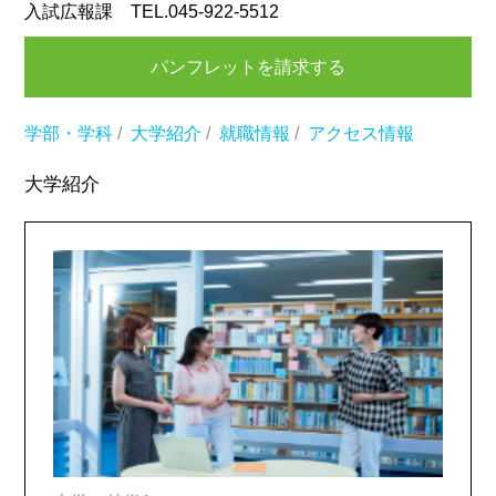
入試広報課 TEL.045-922-5512
パンフレットを請求する
学部・学科
/
大学紹介
/
就職情報
/
アクセス情報
大学紹介