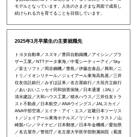
モデルとなっています。人生のさまざまな局面で成長し
続けられる力を育てることを目指しています。
2025年3月卒業生の主要就職先
トヨタ自動車／スズキ／豊田自動織機／アイシン／ブラ
ザー工業／NTTデータ東海／中電シーティーアイ／Sky
／富士ソフト／岡谷鋼機／豊島／伊藤忠食品／興和／ニ
トリ／イオンリテール／ジェイアール東海高島屋／三井
住友信託銀行／みずほ証券／名古屋銀行／大垣共立銀行
／あいおいニッセイ同和損害保険／日本通運（JAL）／
清水建設／大和ハウス工業／積水ハウス／三井住友トラ
スト不動産／日本航空／ANAウイングス／JALスカイ／
ANA中部空港／エイチ・アイ・エス／近畿日本ツーリス
ト／ジェイアール東海ホテルズ／リゾートトラスト／山
崎製パン／マイナビ／日本郵便／日本年金機構／愛知県
／名古屋市／警視庁／名古屋大学医学部附属病院（看護