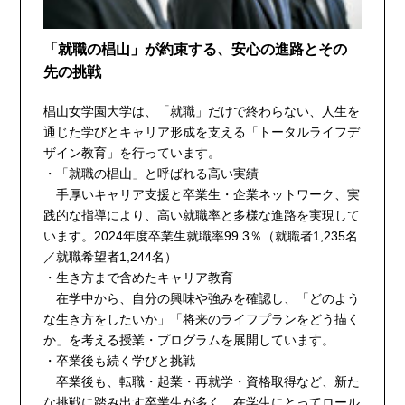
「就職の椙山」が約束する、安心の進路とその
先の挑戦
椙山女学園大学は、「就職」だけで終わらない、人生を
通じた学びとキャリア形成を支える「トータルライフデ
ザイン教育」を行っています。
・「就職の椙山」と呼ばれる高い実績
手厚いキャリア支援と卒業生・企業ネットワーク、実
践的な指導により、高い就職率と多様な進路を実現して
います。2024年度卒業生就職率99.3％（就職者1,235名
／就職希望者1,244名）
・生き方まで含めたキャリア教育
在学中から、自分の興味や強みを確認し、「どのよう
な生き方をしたいか」「将来のライフプランをどう描く
か」を考える授業・プログラムを展開しています。
・卒業後も続く学びと挑戦
卒業後も、転職・起業・再就学・資格取得など、新た
な挑戦に踏み出す卒業生が多く、在学生にとってロール