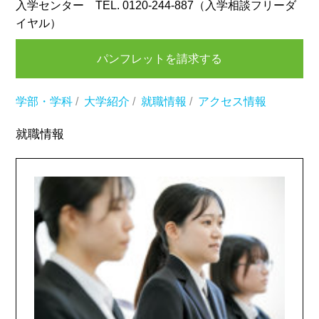
入学センター TEL. 0120-244-887（入学相談フリーダ
イヤル）
パンフレットを請求する
学部・学科
/
大学紹介
/
就職情報
/
アクセス情報
就職情報