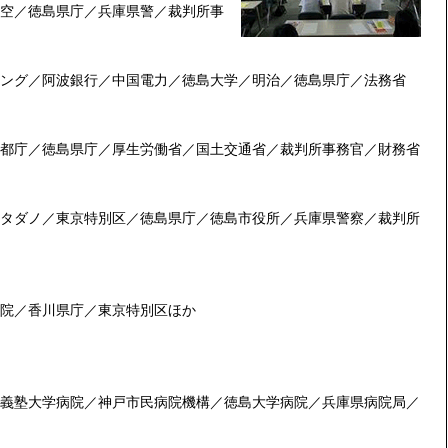
空／徳島県庁／兵庫県警／裁判所事
ング／阿波銀行／中国電力／徳島大学／明治／徳島県庁／法務省
都庁／徳島県庁／厚生労働省／国土交通省／裁判所事務官／財務省
タダノ／東京特別区／徳島県庁／徳島市役所／兵庫県警察／裁判所
院／香川県庁／東京特別区ほか
義塾大学病院／神戸市民病院機構／徳島大学病院／兵庫県病院局／