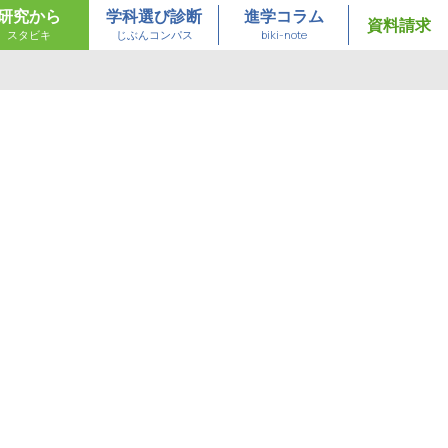
研究から
学科選び診断
進学コラム
資料請求
スタビキ
じぶんコンパス
biki-note