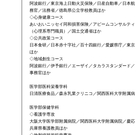
阿波銀行／東京海上日動火災保険／日産自動車／日本航
務官／法務省／徳島県公立学校教員ほか
◇心身健康コース
あいおいニッセイ同和損害保険／アビームコンサルティ
（心理系専門職員）／国土交通省ほか
◇公共政策コース
日本食研／日本赤十字社／百十四銀行／愛媛県庁／東京
ほか
◇地域創生コース
阿波銀行／伊予銀行／エーザイ／タカラスタンダード／
事務官ほか
医学部医科栄養学科
日清医療食品／森永乳業クリニコ／関西医科大学附属病
医学部保健学科
◇看護学専攻
大阪大学医学部附属病院／関西医科大学附属病院／慶応
兵庫県養護教員ほか