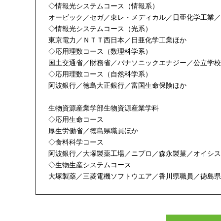
◇情報光システムコース（情報系）
オービック／セガ／東レ・メディカル／日亜化学工業／
◇情報光システムコース（光系）
東京電力／ＮＴＴ西日本／日亜化学工業ほか
◇応用理数コース（数理科学系）
国土交通省／財務省／パナソニックエナジー／公立学校
◇応用理数コース（自然科学系）
阿波銀行／徳島大正銀行／富国生命保険ほか
生物資源産業学部生物資源産業学科
◇応用生命コース
厚生労働省／徳島県職員ほか
◇食料科学コース
阿波銀行／大塚製薬工場／ニプロ／森永製菓／オイシス
◇生物生産システムコース
大塚製薬／三菱電機ソフトウエア／香川県職員／徳島県