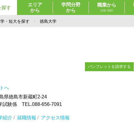
エリア
学問分野
職業から
を探す
から
から
JOB-BIKI
大学・短大を探す
徳島大学
パンフレットを請求する
イトへ
 徳島県徳島市新蔵町2-24
係 TEL.088-656-7091
学紹介
/
就職情報
/
アクセス情報