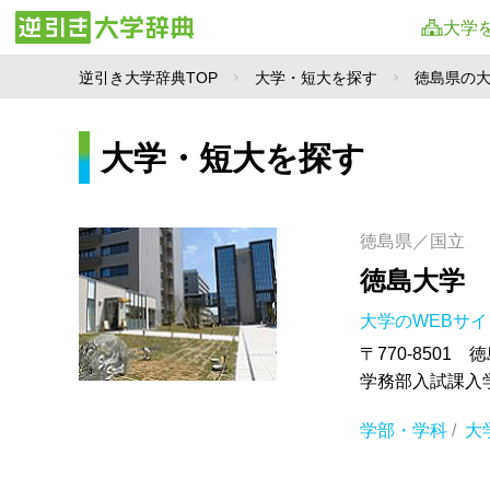
大学
逆引き大学辞典TOP
大学・短大を探す
徳島県の
大学・短大を探す
徳島県／国立
徳島大学
大学のWEBサ
〒770-8501
学務部入試課入学試験
学部・学科
/
大