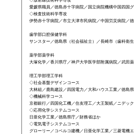
◇放射線技術科学専攻
愛媛県職員／徳島赤十字病院／国立病院機構中国四国グ
◇検査技術科学専攻
伊勢赤十字病院／市立大津市民病院／中国労災病院／徳
歯学部口腔保健学科
サンスター／徳島県（社会福祉士）／長崎市（歯科衛生
薬学部薬学科
大塚化学／香川県庁／神戸大学医学部附属病院／武田薬
理工学部理工学科
◇社会基盤デザインコース
大林組／鹿島建設／四国電力／大和ハウス工業／徳島県
◇機械科学コース
京都銀行／四国化工機／住友理工／大王製紙／ニデック
◇応用化学システムコース
日亜化学工業／徳島県庁／財務省ほか
◇電気電子システムコース
グローリー／コベルコ建機／日亜化学工業／三菱電機エ