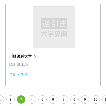
川崎医科大学
岡山県/私立
学部・学科
3
1
2
4
5
6
7
8
9
10