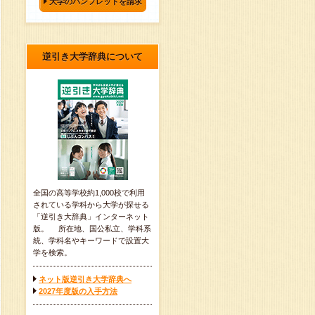
大学のパンフレットを請求
逆引き大学辞典について
全国の高等学校約1,000校で利用
されている学科から大学が探せる
「逆引き大辞典」インターネット
版。 所在地、国公私立、学科系
統、学科名やキーワードで設置大
学を検索。
ネット版逆引き大学辞典へ
2027年度版の入手方法