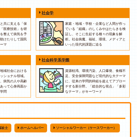
社会学
と共に支える「保
家庭・地域・学校・企業など人間が作っ
「医療技術」を研
ている「組織」のしくみやはたらきを検
を整えて病気を予
証し、そこに生起する種々の現象を解
助けたりして国民
析。社会病魔、福祉、環境、メディアと
ーマ
いった現代的課題に迫る
社会科学系学際
地域社会における
資源枯渇、環境汚染、人口爆発、食糧不
ッショナル領域。
足、安全保障問題など現代的な大テーマ
、病気の人や高齢
に、従来の学問的枠組を超えてアプロー
あって心身両面か
チする新分野。「総合的な視点」「多彩
学問
なテーマ」がキーワード
福祉士
ホームヘルパー
ソーシャルワーカー（ケースワーカー）