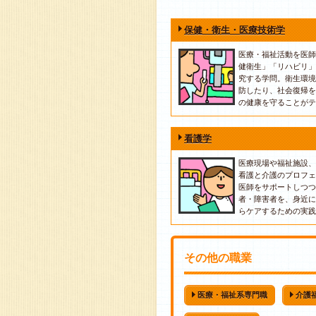
保健・衛生・医療技術学
医療・福祉活動を医師
健衛生」「リハビリ」
究する学問。衛生環境
防したり、社会復帰を
の健康を守ることがテ
看護学
医療現場や福祉施設、
看護と介護のプロフェ
医師をサポートしつつ
者・障害者を、身近に
らケアするための実践
その他の職業
医療・福祉系専門職
介護