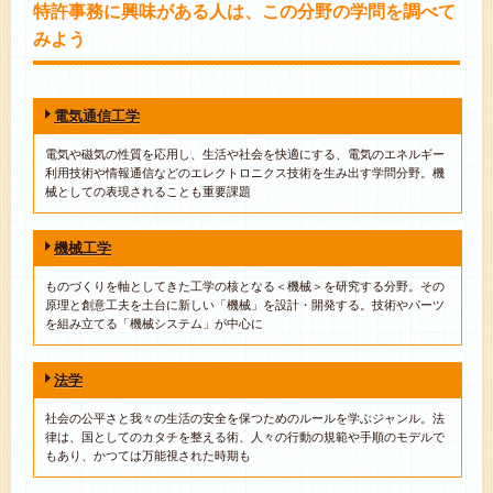
特許事務に興味がある人は、この分野の学問を調べて
みよう
電気通信工学
電気や磁気の性質を応用し、生活や社会を快適にする、電気のエネルギー
利用技術や情報通信などのエレクトロニクス技術を生み出す学問分野。機
械としての表現されることも重要課題
機械工学
ものづくりを軸としてきた工学の核となる＜機械＞を研究する分野。その
原理と創意工夫を土台に新しい「機械」を設計・開発する。技術やパーツ
を組み立てる「機械システム」が中心に
法学
社会の公平さと我々の生活の安全を保つためのルールを学ぶジャンル。法
律は、国としてのカタチを整える術、人々の行動の規範や手順のモデルで
もあり、かつては万能視された時期も