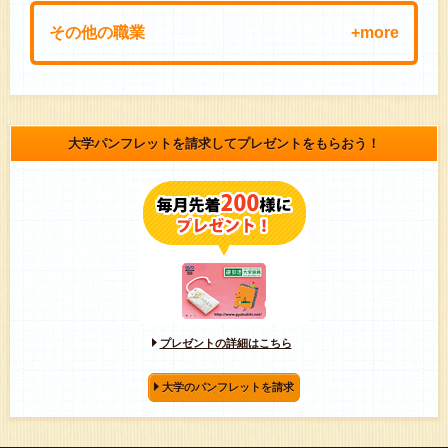
その他の職業
貿易事務
購買・資材・物流
医療事務
法律事務
労務
財務・経理
人事・総務
大学パンフレットを請求してプレゼントをもらおう！
秘書
プレゼントの詳細はこちら
大学のパンフレットを請求