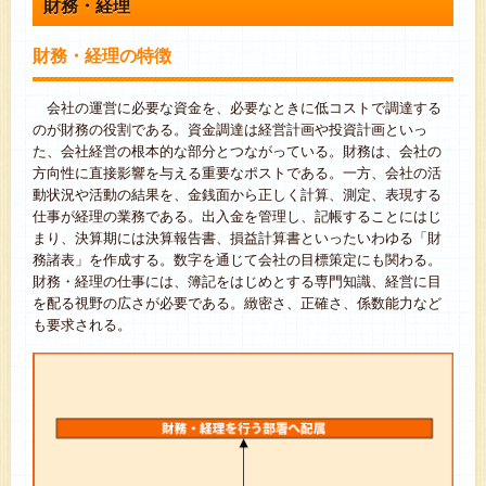
財務・経理
財務・経理の特徴
会社の運営に必要な資金を、必要なときに低コストで調達する
のが財務の役割である。資金調達は経営計画や投資計画といっ
た、会社経営の根本的な部分とつながっている。財務は、会社の
方向性に直接影響を与える重要なポストである。一方、会社の活
動状況や活動の結果を、金銭面から正しく計算、測定、表現する
仕事が経理の業務である。出入金を管理し、記帳することにはじ
まり、決算期には決算報告書、損益計算書といったいわゆる「財
務諸表」を作成する。数字を通じて会社の目標策定にも関わる。
財務・経理の仕事には、簿記をはじめとする専門知識、経営に目
を配る視野の広さが必要である。緻密さ、正確さ、係数能力など
も要求される。