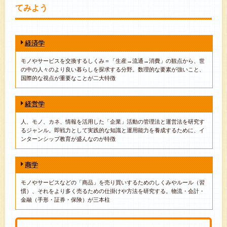
てみよう
経済学
モノやサービスを交換するしくみ＝「生産→流通→消費」の観点から、世
の中の人々のより良い暮らしを探求する分野。数理的な要素が強いこと、
国際的な視点が重要なことが二大特徴
経営学
人、モノ、カネ、情報を活用した「企業」活動の管理法と運営法を研究す
るジャンル。即戦力として実践的な知識と運用能力を養成するために、イ
ンターンシップ教育が盛んなのが特徴
商学
モノやサービスなどの「商品」を売り買いするためのしくみやルール（習
慣）、それをより多く売るための仕掛けや方法を研究する。物流・会計・
金融（手形・証券・保険）が三本柱