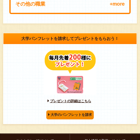
その他の職業
貿易事務
購買・資材・物流
医療事務
特許事務
法律事務
労務
人事・総務
大学パンフレットを請求してプレゼントをもらおう！
秘書
プレゼントの詳細はこちら
大学のパンフレットを請求