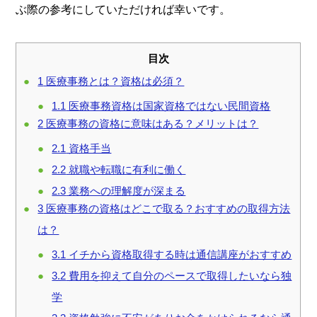
ぶ際の参考にしていただければ幸いです。
目次
1
医療事務とは？資格は必須？
1.1
医療事務資格は国家資格ではない民間資格
2
医療事務の資格に意味はある？メリットは？
2.1
資格手当
2.2
就職や転職に有利に働く
2.3
業務への理解度が深まる
3
医療事務の資格はどこで取る？おすすめの取得方法
は？
3.1
イチから資格取得する時は通信講座がおすすめ
3.2
費用を抑えて自分のペースで取得したいなら独
学