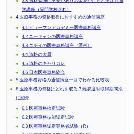
3.3
資格勉強に不安がありお金をかけられるなら通
学講座（専門学校含む）
4
医療事務の資格取得におすすめの通信講座
4.1
ヒューマンアカデミー医療事務講座
4.2
ユーキャンの医療事務講座
4.3
ニチイの医療事務講座（医科）
4.4
資格の大原
4.5
資格のキャリカレ
4.6
日本医療事務協会
5
医療事務資格の通信講座一目でわかる比較表
6
医療事務の資格はどれを取る？難易度や取得期間別
に紹介
6.1
医療事務検定試験
6.2
医療事務技能認定試験
6.3
医療事務認定実務者試験（R）