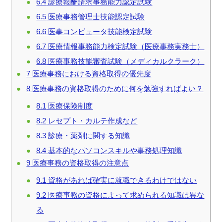
6.4
診療報酬請求事務能力認定試験
6.5
医療事務管理士技能認定試験
6.6
医事コンピュータ技能検定試験
6.7
医療情報事務能力検定試験（医療事務実務士）
6.8
医療事務技能審査試験（メディカルクラーク）
7
医療事務における資格取得の優先度
8
医療事務の資格取得のために何を勉強すればよい？
8.1
医療保険制度
8.2
レセプト・カルテ作成など
8.3
診療・薬剤に関する知識
8.4
基本的なパソコンスキルや事務処理知識
9
医療事務の資格取得の注意点
9.1
資格があれば確実に就職できるわけではない
9.2
医療事務の資格によって求められる知識は異な
る