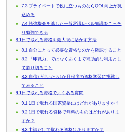
7.3
プライベートで役に立つものならQOL向上が見
込める
7.4
勉強機会を逃した一般常識レベル知識をこっそ
り勉強できる
8
1日で取れる資格を最大限に活かす方法
8.1
自分にとって必要な資格なのかを確認すること
8.2
「即戦力」ではなくあくまで補助的な利用とし
て割り切ること
8.3
自信が付いたら1か月程度の資格学習に挑戦し
てみること
9
1日で取れる資格でよくある質問
9.1
1日で取れる国家資格にはどれがありますか？
9.2
1日で取れる資格で無料のものはどれがありま
すか？
9.3
申請だけで取れる資格はありますか？