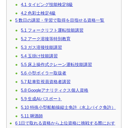
4.1
タイピング技能検定8級
4.2
色彩士検定4級
5
数日の講習・学習で取得を目指せる資格一覧
5.1
フォークリフト運転技能講習
5.2
アーク溶接等特別教育
5.3
ガス溶接技能講習
5.4
玉掛け技能講習
5.5
床上操作式クレーン運転技能講習
5.6
小型ボイラー取扱者
5.7
駐車監視員資格者講習
5.8
Googleアナリティクス個人資格
5.9
生成AIパスポート
5.10
特殊小型船舶操縦士免許（水上バイク免許）
5.11
唎酒師
6
1日で取れる資格から上位資格に挑戦する際におす