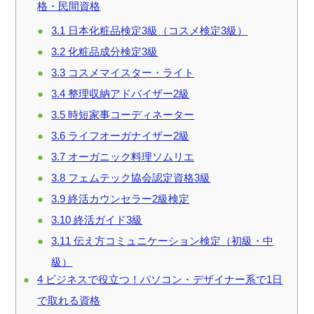
格・民間資格
3.1
日本化粧品検定3級（コスメ検定3級）
3.2
化粧品成分検定3級
3.3
コスメマイスター・ライト
3.4
整理収納アドバイザー2級
3.5
時短家事コーディネーター
3.6
ライフオーガナイザー2級
3.7
オーガニック料理ソムリエ
3.8
フェムテック協会認定資格3級
3.9
終活カウンセラー2級検定
3.10
終活ガイド3級
3.11
伝え方コミュニケーション検定（初級・中
級）
4
ビジネスで役立つ！パソコン・デザイナー系で1日
で取れる資格