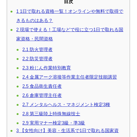
目次
1
1日で取れる資格一覧！オンラインや無料で取得で
きるものはある？
2
現場で使える！工場などで役に立つ1日で取れる国
家資格・民間資格
2.1
防火管理者
2.2
防災管理者
2.3
粉じん作業特別教育
2.4
金属アーク溶接等作業主任者限定技能講習
2.5
食品衛生責任者
2.6
倉庫管理主任者
2.7
メンタルヘルス・マネジメント検定3種
2.8
第三級陸上特殊無線技士
2.9
実用マナー検定3級・準3級
3
【女性向け】美容・生活系で1日で取れる国家資