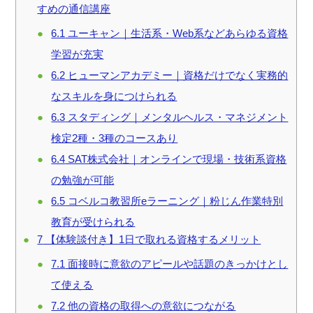
すめの通信講座
6.1
ユーキャン｜生活系・Web系などあらゆる資格
学習が充実
6.2
ヒューマンアカデミー｜資格だけでなく実務的
なスキルを身につけられる
6.3
スタディング｜メンタルヘルス・マネジメント
検定2種・3種のコースあり
6.4
SAT株式会社｜オンラインで現場・技術系資格
の勉強が可能
6.5
コベルコ教習所eラーニング｜粉じん作業特別
教育が受けられる
7
【体験談付き】1日で取れる資格するメリット
7.1
面接時に意欲のアピールや話題のきっかけとし
て使える
7.2
他の資格の取得への意欲につながる