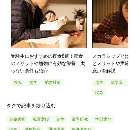
受験生におすすめの夜食8選！夜食
スカラシップとは
のメリットや勉強に有効な栄養、太
とメリットや実施
らない条件も紹介
意点を解説
悩み
進学
受験対策
進学
奨学金
悩み
タグで記事を絞り込む
進路選択
職業選び
進学
業界研究
学部選び
悩み
受験対策
通信講座
保護者向け