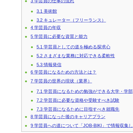
3
学芸員の仕事の流れ
3.1
美術館
3.2
キュレーター（フリーランス）
4
学芸員の年収
5
学芸員に必要な資質と能力
5.1
学芸員としての道を極める探求心
5.2
さまざまな業務に対応できる柔軟性
5.3
情報発信
6
学芸員になるための方法とは？
7
学芸員の世界の現状（業界）
7.1
学芸員になるための勉強ができる大学・学部
7.2
学芸員に必要な資格や受験すべき試験
7.3
学芸員になるために目指すべき就職先
8
学芸員になった後のキャリアプラン
9
学芸員への道について「JOB-BIKI」で情報収集