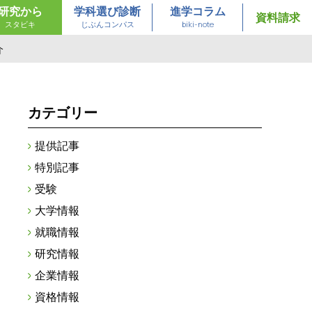
研究から
学科選び診断
進学コラム
資料請求
スタビキ
じぶんコンパス
biki-note
介
カテゴリー
提供記事
特別記事
受験
大学情報
就職情報
研究情報
企業情報
資格情報