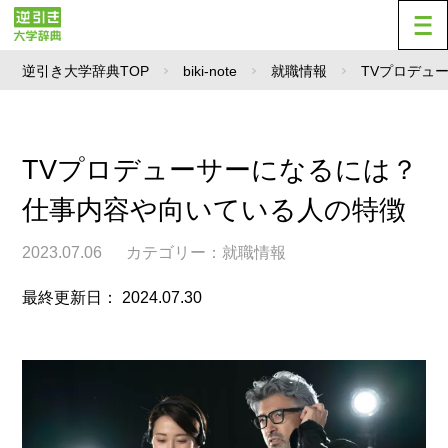
逆引き大学辞典TOP
biki-note
就職情報
TVプロデュ
TVプロデューサーになるには？
仕事内容や向いている人の特徴
2023.07.06
カテゴリー：
就職情報
最終更新日： 2024.07.30