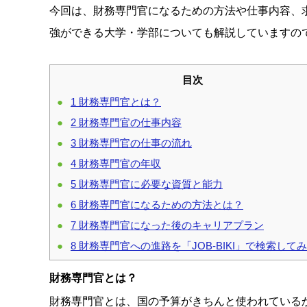
今回は、財務専門官になるための方法や仕事内容、
強ができる大学・学部についても解説していますの
目次
1
財務専門官とは？
2
財務専門官の仕事内容
3
財務専門官の仕事の流れ
4
財務専門官の年収
5
財務専門官に必要な資質と能力
6
財務専門官になるための方法とは？
7
財務専門官になった後のキャリアプラン
8
財務専門官への進路を「JOB-BIKI」で検索して
財務専門官とは？
財務専門官とは、国の予算がきちんと使われている