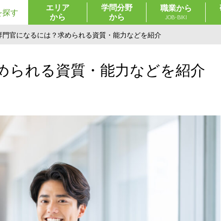
エリア
学問分野
職業から
を探す
から
から
JOB-BIKI
専門官になるには？求められる資質・能力などを紹介
められる資質・能力などを紹介