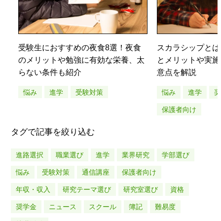
受験生におすすめの夜食8選！夜食
スカラシップとは
のメリットや勉強に有効な栄養、太
とメリットや実施
らない条件も紹介
意点を解説
悩み
進学
受験対策
悩み
進学
保護者向け
タグで記事を絞り込む
進路選択
職業選び
進学
業界研究
学部選び
悩み
受験対策
通信講座
保護者向け
年収・収入
研究テーマ選び
研究室選び
資格
奨学金
ニュース
スクール
簿記
難易度