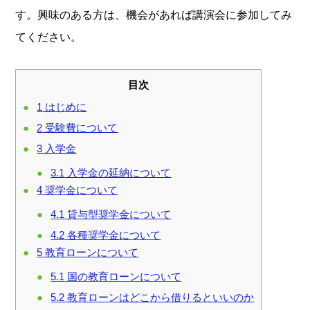
す。興味のある方は、機会があれば講演会に参加してみ
てください。
目次
1
はじめに
2
受験費について
3
入学金
3.1
入学金の延納について
4
奨学金について
4.1
貸与型奨学金について
4.2
各種奨学金について
5
教育ローンについて
5.1
国の教育ローンについて
5.2
教育ローンはどこから借りるといいのか