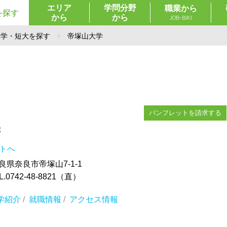
エリア
学問分野
職業から
を探す
から
から
JOB-BIKI
大学・短大を探す
帝塚山大学
パンフレットを請求する
学
イトへ
奈良県奈良市帝塚山7-1-1
0742-48-8821（直）
学紹介
/
就職情報
/
アクセス情報