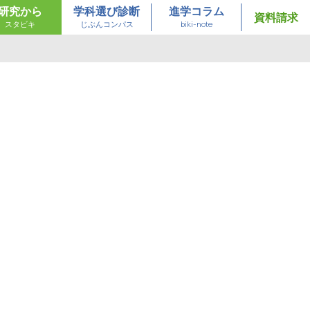
研究から
学科選び診断
進学コラム
資料請求
スタビキ
じぶんコンパス
biki-note