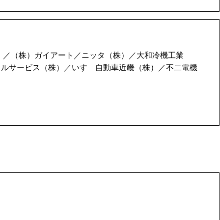
）／（株）ガイアート／ニッタ（株）／大和冷機工業
カルサービス（株）／いすゞ自動車近畿（株）／不二電機