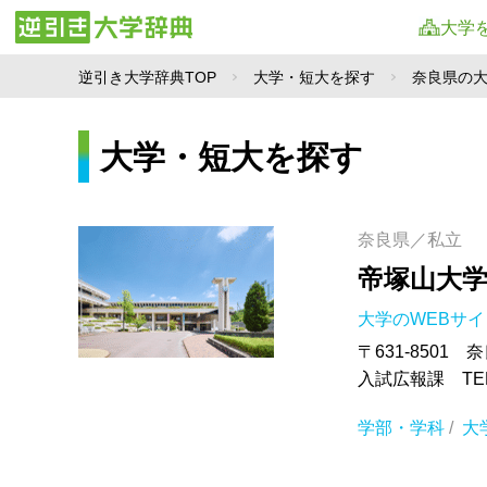
大学
逆引き大学辞典TOP
大学・短大を探す
奈良県の
大学・短大を探す
奈良県／私立
帝塚山大
大学のWEBサ
〒631-8501 
入試広報課 TEL.
学部・学科
/
大