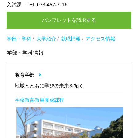
入試課 TEL.073-457-7116
パンフレットを請求する
学部・学科
/
大学紹介
/
就職情報
/
アクセス情報
学部・学科情報
教育学部
地域とともに学びの未来を拓く
学校教育教員養成課程