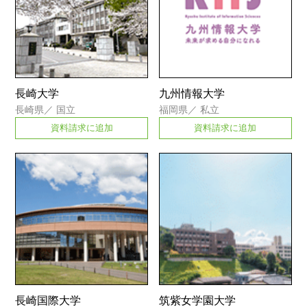
長崎大学
九州情報大学
長崎県
／
国立
福岡県
／
私立
資料請求に追加
資料請求に追加
長崎国際大学
筑紫女学園大学