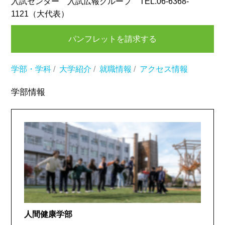
入試センター 入試広報グループ TEL.06-6368-
1121（大代表）
パンフレットを請求する
学部・学科
/
大学紹介
/
就職情報
/
アクセス情報
学部情報
人間健康学部