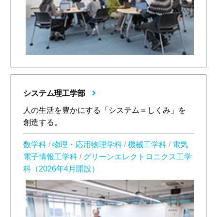
システム理工学部
人の生活を豊かにする「システム＝しくみ」を
創造する。
数学科
/
物理・応用物理学科
/
機械工学科
/
電気
電子情報工学科
/
グリーンエレクトロニクス工学
科（2026年4月開設）