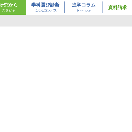
研究から
学科選び診断
進学コラム
資料請求
スタビキ
じぶんコンパス
biki-note