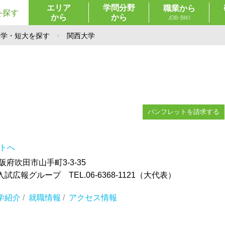
エリア
学問分野
職業から
を探す
から
から
JOB-BIKI
大学・短大を探す
関西大学
パンフレットを請求する
イトへ
大阪府吹田市山手町3-3-35
広報グループ TEL.06-6368-1121（大代表）
学紹介
/
就職情報
/
アクセス情報