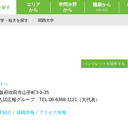
エリア
学問分野
職業から
を探す
から
から
JOB-BIKI
大学・短大を探す
関西大学
パンフレットを請求する
イトへ
大阪府吹田市山手町3-3-35
広報グループ TEL.06-6368-1121（大代表）
学紹介
/
就職情報
/
アクセス情報