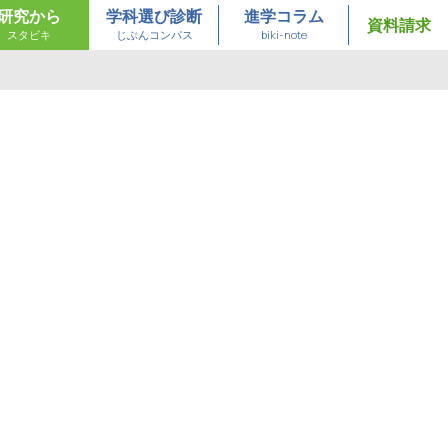
研究から
学科選び診断
進学コラム
資料請求
スタビキ
じぶんコンパス
biki-note